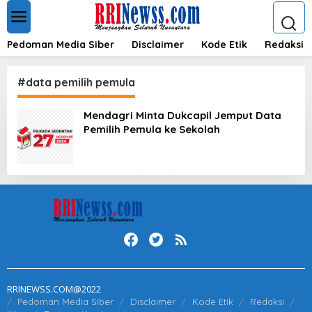
L
e
w
a
Pedoman Media Siber
Disclaimer
Kode Etik
Redaksi
t
i
k
#data pemilih pemula
e
k
Mendagri Minta Dukcapil Jemput Data
o
Pemilih Pemula ke Sekolah
n
t
e
n
RRINEWSS.COM@2022
Pedoman Media Siber
Disclaimer
Kode Etik
Redaksi