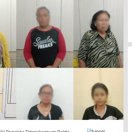
anding Initiative
Holistic Way Unveils New Plant-
 at Insurance Asia
Based Menopause Relief
Supplement