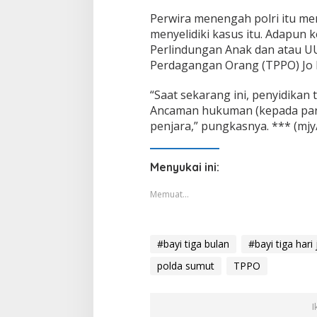
Nota Kesepakatan Tempat
Pelaksanaan Pidana Kerja Sosial
Perwira menengah polri itu m
Di Dumai
|
06/08/2026
menyelidiki kasus itu. Adapun 
Perlindungan Anak dan atau U
Perdagangan Orang (TPPO) Jo 
“Saat sekarang ini, penyidikan 
Ancaman hukuman (kepada para
Korupsi Distrik N
penjara,” pungkasnya. *** (mjy
Kejari Periksa 20
Di Dumai
|
05/08/2026
Menyukai ini:
Memuat...
#bayi tiga bulan
#bayi tiga hari
polda sumut
TPPO
I