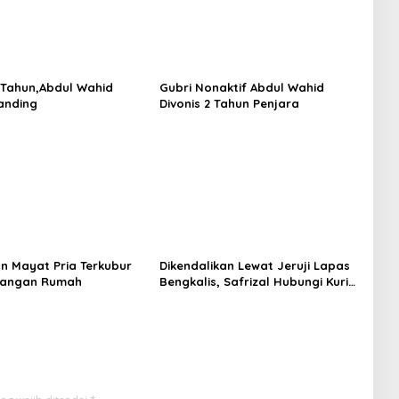
2 Tahun,Abdul Wahid
Gubri Nonaktif Abdul Wahid
anding
Divonis 2 Tahun Penjara
n Mayat Pria Terkubur
Dikendalikan Lewat Jeruji Lapas
arangan Rumah
Bengkalis, Safrizal Hubungi Kurir
Lewat Whatsapp