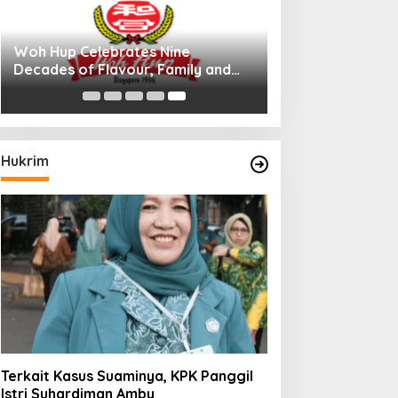
Woh Hup Celebrates Nine
Decades of Flavour, Family and
Innovation with Four Bold New
Sauces
Hukrim
Terkait Kasus Suaminya, KPK Panggil
Istri Suhardiman Amby