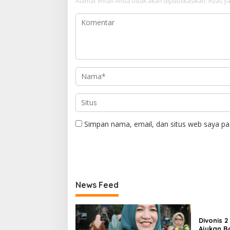
Alamat email Anda tidak akan dipublikasikan.
Ruas ya
Simpan nama, email, dan situs web saya pa
News Feed
Divonis 
Ajukan B