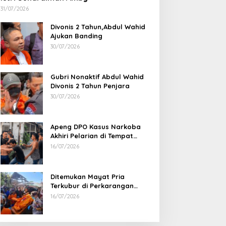
31/07/2026
Divonis 2 Tahun,Abdul Wahid
Ajukan Banding
30/07/2026
Gubri Nonaktif Abdul Wahid
Divonis 2 Tahun Penjara
30/07/2026
Apeng DPO Kasus Narkoba
Akhiri Pelarian di Tempat
Persembunyiannya di Kampar
16/07/2026
Ditemukan Mayat Pria
Terkubur di Perkarangan
Rumah
16/07/2026
Sabu 2,69 Kg dari Dumai Berhasil