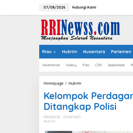
Lewati
ke
07/08/2026
Hubungi Kami
konten
Riau
Hukrim
Nusantara
Parlemen
Advertorial
Galery
Foto
CSR
Sepakbola
P
Kelompok
Homepage
/
Hukrim
Perdagangan
Kelompok Perdagan
Orang
Bayi
Ditangkap Polisi
3
Bulan
Ditangkap
RRINEWSS
21/09/2025
Polisi
Hukrim