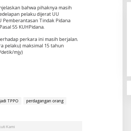
Keandalan Tanggap Darurat
enjelaskan bahwa pihaknya masih
Di Dumai
|
05/08/2026
kedelapan pelaku dijerat UU
U Pemberantasan Tindak Pidana
Pasal 55 KUHPidana.
terhadap perkara ini masih berjalan.
 pelaku) maksimal 15 tahun
avigasi Dumai,
/detik/mjy)
 Orang
 jadi TPPO
perdagangan orang
kuti Kami