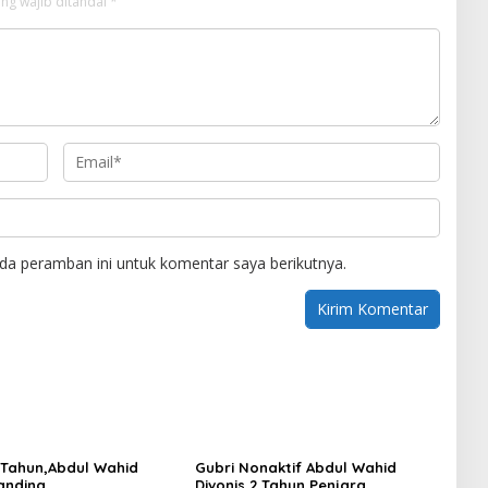
ng wajib ditandai
*
da peramban ini untuk komentar saya berikutnya.
2 Tahun,Abdul Wahid
Gubri Nonaktif Abdul Wahid
anding
Divonis 2 Tahun Penjara