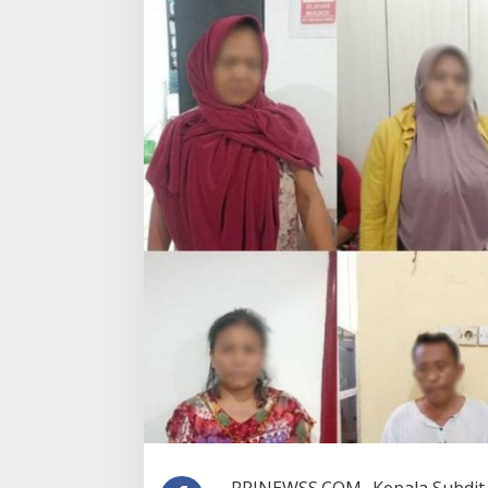
Bridge Data Centres and Morong
YF Life Claims “Br
Electric Jointly Launch the World’s
of the Year – HK”
First Fully Prefabricated Power
Awards 2026
Module for AI Data Centres