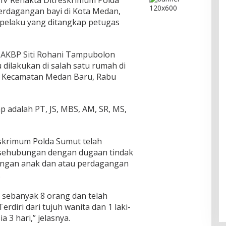
IV Renakta Ditreskrimum Polda
rdagangan bayi di Kota Medan,
 pelaku yang ditangkap petugas
AKBP Siti Rohani Tampubolon
ilakukan di salah satu rumah di
r, Kecamatan Medan Baru, Rabu
 adalah PT, JS, MBS, AM, SR, MS,
eskrimum Polda Sumut telah
sehubungan dengan dugaan tindak
angan anak dan atau perdagangan
.
 sebanyak 8 orang dan telah
erdiri dari tujuh wanita dan 1 laki-
 3 hari,” jelasnya.
Pertamina Kilang Dumai Perkuat