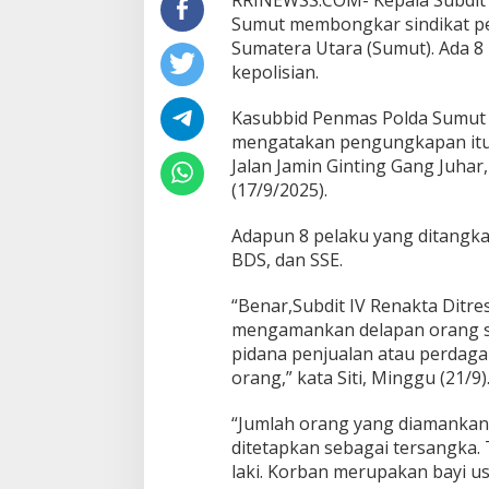
RRINEWSS.COM- Kepala Subdit 
Sumut membongkar sindikat pe
Sumatera Utara (Sumut). Ada 8
kepolisian.
Kasubbid Penmas Polda Sumut 
mengatakan pengungkapan itu d
Jalan Jamin Ginting Gang Juha
(17/9/2025).
Adapun 8 pelaku yang ditangkap
BDS, dan SSE.
“Benar,Subdit IV Renakta Ditr
mengamankan delapan orang 
pidana penjualan atau perdag
orang,” kata Siti, Minggu (21/9)
“Jumlah orang yang diamankan
ditetapkan sebagai tersangka. T
laki. Korban merupakan bayi usia
Bapas dan Pemko Dumai Teken