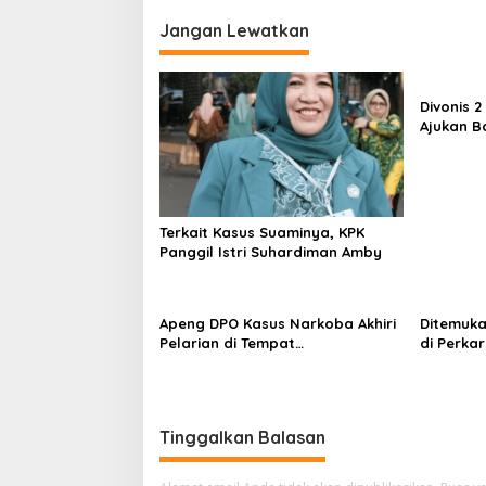
Jangan Lewatkan
Divonis 
Ajukan B
Terkait Kasus Suaminya, KPK
Panggil Istri Suhardiman Amby
Apeng DPO Kasus Narkoba Akhiri
Ditemuka
Pelarian di Tempat
di Perk
Persembunyiannya di Kampar
Tinggalkan Balasan