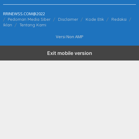
RRINEWSS.COM@2022
Pedoman Media Siber
Disclaimer
Kode Etik
Redaksi
Iklan
Tentang Kami
Versi Non AMP
Exit mobile version