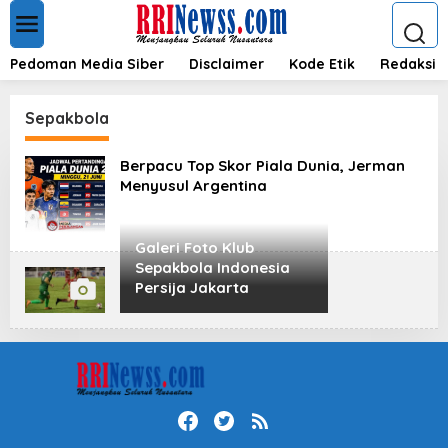
L
e
w
a
Pedoman Media Siber
Disclaimer
Kode Etik
Redaksi
t
i
k
Sepakbola
e
k
Berpacu Top Skor Piala Dunia, Jerman
o
Menyusul Argentina
n
t
e
n
Galeri Foto Klub
Sepakbola Indonesia
Persija Jakarta