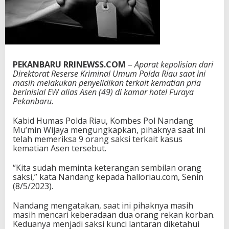
r
k
a
i
t
K
PEKANBARU RRINEWSS.COM
e
–
Aparat kepolisian dari
Direktorat Reserse Kriminal Umum Polda Riau saat ini
m
masih melakukan penyelidikan terkait kematian pria
a
berinisial EW alias Asen (49) di kamar hotel Furaya
t
Pekanbaru.
i
a
n
Kabid Humas Polda Riau, Kombes Pol Nandang
P
Mu’min Wijaya mengungkapkan, pihaknya saat ini
r
telah memeriksa 9 orang saksi terkait kasus
i
kematian Asen tersebut.
a
d
“Kita sudah meminta keterangan sembilan orang
i
saksi,” kata Nandang kepada halloriau.com, Senin
H
(8/5/2023).
o
t
Nandang mengatakan, saat ini pihaknya masih
e
masih mencari keberadaan dua orang rekan korban.
l
Keduanya menjadi saksi kunci lantaran diketahui