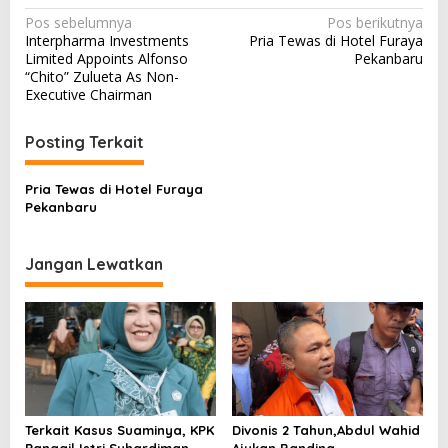
N
Pos sebelumnya
Pos berikutnya
Interpharma Investments
Pria Tewas di Hotel Furaya
a
Limited Appoints Alfonso
Pekanbaru
v
“Chito” Zulueta As Non-
Executive Chairman
i
g
Posting Terkait
a
s
Pria Tewas di Hotel Furaya
Pekanbaru
i
p
Jangan Lewatkan
o
s
Terkait Kasus Suaminya, KPK
Divonis 2 Tahun,Abdul Wahid
Panggil Istri Suhardiman
Ajukan Banding