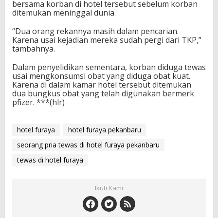
F
bersama korban di hotel tersebut sebelum korban
u
ditemukan meninggal dunia.
r
a
“Dua orang rekannya masih dalam pencarian.
y
Karena usai kejadian mereka sudah pergi dari TKP,”
a
tambahnya.
Dalam penyelidikan sementara, korban diduga tewas
usai mengkonsumsi obat yang diduga obat kuat.
Karena di dalam kamar hotel tersebut ditemukan
dua bungkus obat yang telah digunakan bermerk
pfizer. ***(hlr)
hotel furaya
hotel furaya pekanbaru
seorang pria tewas di hotel furaya pekanbaru
tewas di hotel furaya
Ikuti Kami