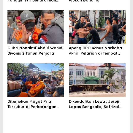
Amby
Gubri Nonaktif Abdul Wahid
Apeng DPO Kasus Narkoba
Divonis 2 Tahun Penjara
Akhiri Pelarian di Tempat
Persembunyiannya di
Kampar
Ditemukan Mayat Pria
Dikendalikan Lewat Jeruji
Terkubur di Perkarangan
Lapas Bengkalis, Safrizal
Rumah
Hubungi Kurir Lewat
Whatsapp