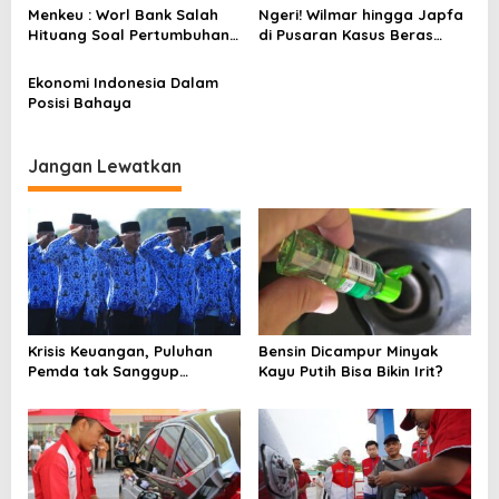
s
Menkeu : Worl Bank Salah
Ngeri! Wilmar hingga Japfa
i
Hituang Soal Pertumbuhan
di Pusaran Kasus Beras
p
Ekonomi Indonesia
Oplosan
Ekonomi Indonesia Dalam
o
Posisi Bahaya
s
Jangan Lewatkan
Krisis Keuangan, Puluhan
Bensin Dicampur Minyak
Pemda tak Sanggup
Kayu Putih Bisa Bikin Irit?
Membayar Gaji Pegawai