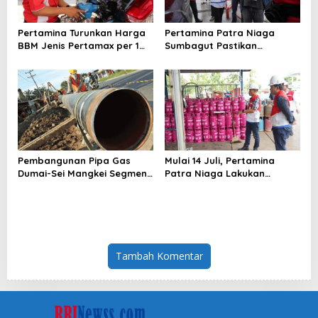
Pertamina Turunkan Harga
Pertamina Patra Niaga
BBM Jenis Pertamax per 1
Sumbagut Pastikan
Agustus 2026
Keandalan Layanan SPBU
Bersama Dewan Komisaris
dan Direktur Transformasi
Pembangunan Pipa Gas
Mulai 14 Juli, Pertamina
Dumai-Sei Mangkei Segmen
Patra Niaga Lakukan
2 Lebihi Target
Penyesuaian Harga Bright
Gas di Regional Sumbagut
Tambah Komentar