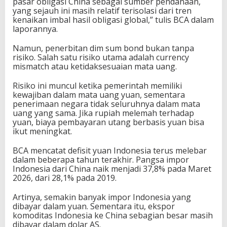
pasar obligasi China sebagai sumber pendanaan,
yang sejauh ini masih relatif terisolasi dari tren
kenaikan imbal hasil obligasi global,” tulis BCA dalam
laporannya.
Namun, penerbitan dim sum bond bukan tanpa
risiko. Salah satu risiko utama adalah currency
mismatch atau ketidaksesuaian mata uang.
Risiko ini muncul ketika pemerintah memiliki
kewajiban dalam mata uang yuan, sementara
penerimaan negara tidak seluruhnya dalam mata
uang yang sama. Jika rupiah melemah terhadap
yuan, biaya pembayaran utang berbasis yuan bisa
ikut meningkat.
BCA mencatat defisit yuan Indonesia terus melebar
dalam beberapa tahun terakhir. Pangsa impor
Indonesia dari China naik menjadi 37,8% pada Maret
2026, dari 28,1% pada 2019.
Artinya, semakin banyak impor Indonesia yang
dibayar dalam yuan. Sementara itu, ekspor
komoditas Indonesia ke China sebagian besar masih
dibayar dalam dolar AS.