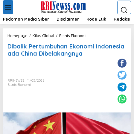
L
e
w
a
Pedoman Media Siber
Disclaimer
Kode Etik
Redaksi
t
i
k
D
Homepage
/
Kilas Global
/
Bisnis Ekonomi
e
i
k
Dibalik Pertumbuhan Ekonomi Indonesia
b
o
a
ada China Dibelakangnya
n
l
t
i
e
k
n
P
e
RRINEWSS
11/05/2026
r
Bisnis Ekonomi
t
u
m
b
u
h
a
n
E