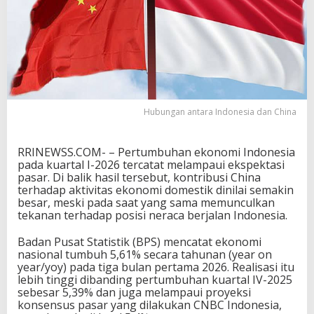
k
o
n
o
m
i
I
n
d
Hubungan antara Indonesia dan China
o
n
e
RRINEWSS.COM- – Pertumbuhan ekonomi Indonesia
s
pada kuartal I-2026 tercatat melampaui ekspektasi
i
pasar. Di balik hasil tersebut, kontribusi China
a
terhadap aktivitas ekonomi domestik dinilai semakin
a
besar, meski pada saat yang sama memunculkan
d
tekanan terhadap posisi neraca berjalan Indonesia.
a
C
Badan Pusat Statistik (BPS) mencatat ekonomi
h
nasional tumbuh 5,61% secara tahunan (year on
i
year/yoy) pada tiga bulan pertama 2026. Realisasi itu
n
lebih tinggi dibanding pertumbuhan kuartal IV-2025
a
sebesar 5,39% dan juga melampaui proyeksi
D
konsensus pasar yang dilakukan CNBC Indonesia,
i