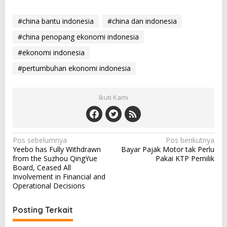
#china bantu indonesia
#china dan indonesia
#china penopang ekonomi indonesia
#ekonomi indonesia
#pertumbuhan ekonomi indonesia
Ikuti Kami
N
Pos sebelumnya
Pos berikutnya
Yeebo has Fully Withdrawn
Bayar Pajak Motor tak Perlu
a
from the Suzhou QingYue
Pakai KTP Pemilik
v
Board, Ceased All
Involvement in Financial and
i
Operational Decisions
g
a
Posting Terkait