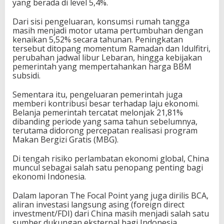
yang berada di level 5,4%.
b
e
Dari sisi pengeluaran, konsumsi rumah tangga
l
masih menjadi motor utama pertumbuhan dengan
a
kenaikan 5,52% secara tahunan. Peningkatan
k
tersebut ditopang momentum Ramadan dan Idulfitri,
a
perubahan jadwal libur Lebaran, hingga kebijakan
n
pemerintah yang mempertahankan harga BBM
g
subsidi.
n
y
Sementara itu, pengeluaran pemerintah juga
a
memberi kontribusi besar terhadap laju ekonomi.
Belanja pemerintah tercatat melonjak 21,81%
dibanding periode yang sama tahun sebelumnya,
terutama didorong percepatan realisasi program
Makan Bergizi Gratis (MBG).
Di tengah risiko perlambatan ekonomi global, China
muncul sebagai salah satu penopang penting bagi
ekonomi Indonesia.
Dalam laporan The Focal Point yang juga dirilis BCA,
aliran investasi langsung asing (foreign direct
investment/FDI) dari China masih menjadi salah satu
sumber dukungan eksternal bagi Indonesia.