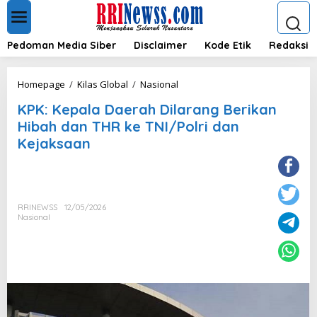
L
e
w
a
Pedoman Media Siber
Disclaimer
Kode Etik
Redaksi
t
i
k
K
Homepage
/
Kilas Global
/
Nasional
e
P
k
KPK: Kepala Daerah Dilarang Berikan
K
o
:
Hibah dan THR ke TNI/Polri dan
n
K
Kejaksaan
t
e
e
p
n
a
l
a
RRINEWSS
12/05/2026
D
Nasional
a
e
r
a
h
D
i
l