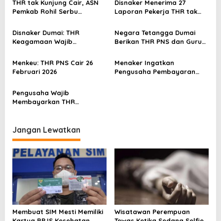
i
THR tak Kunjung Cair, ASN
Disnaker Menerima 27
p
Pemkab Rohil Serbu
Laporan Pekerja THR tak
Koperasi Simpan Pinjam
Dibayar
o
Disnaker Dumai: THR
Negara Tetangga Dumai
s
Keagamaan Wajib
Berikan THR PNS dan Guru
Dibayarkan 7 Hari Sebelum
Ngaji
Lebaran
Menkeu: THR PNS Cair 26
Menaker Ingatkan
Februari 2026
Pengusaha Pembayaran
THR Tak Boleh Dicicil
Pengusaha Wajib
Membayarkan THR
Keagamaan
Jangan Lewatkan
Membuat SIM Mesti Memiliki
Wisatawan Perempuan
Kartua BPJS Kesehatan
Tewas Ketika Sedang Selfie