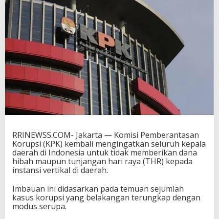
a
r
a
n
g
B
e
r
i
k
a
n
H
i
b
RRINEWSS.COM- Jakarta — Komisi Pemberantasan
a
Korupsi (KPK) kembali mengingatkan seluruh kepala
h
daerah di Indonesia untuk tidak memberikan dana
d
hibah maupun tunjangan hari raya (THR) kepada
a
instansi vertikal di daerah.
n
T
Imbauan ini didasarkan pada temuan sejumlah
H
kasus korupsi yang belakangan terungkap dengan
R
modus serupa.
k
e