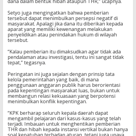
dana dalam bentuk hibah ataupun THR,” ucapnya.
Setyo juga mengingatkan bahwa pemberian
tersebut dapat menimbulkan persepsi negatif di
masyarakat. Apalagi jika dana itu diberikan kepada
aparat yang memiliki kewenangan melakukan
penyelidikan atau penindakan hukum di wilayah
tersebut.
“Kalau pemberian itu dimaksudkan agar tidak ada
pendalaman atau investigasi, tentu ini sangat tidak
tepat,” tegasnya.
Peringatan ini juga sejalan dengan prinsip tata
kelola pemerintahan yang baik, di mana
penggunaan anggaran publik harus berorientasi
pada kepentingan masyarakat luas, bukan untuk
membangun relasi kekuasaan yang berpotensi
menimbulkan konflik kepentingan.
“KPK berharap seluruh kepala daerah dapat
mengambil pelajaran dari kasus-kasus yang telah
terjadi. Imbauan untuk menghentikan pemberian
THR dan hibah kepada instansi vertikal bukan hanya
soal kepatuhan terhadap aturan, tetapi juga upaya