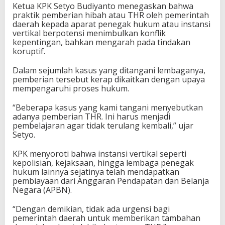
Ketua KPK Setyo Budiyanto menegaskan bahwa
T
praktik pemberian hibah atau THR oleh pemerintah
N
daerah kepada aparat penegak hukum atau instansi
I
vertikal berpotensi menimbulkan konflik
/
kepentingan, bahkan mengarah pada tindakan
P
koruptif.
o
l
Dalam sejumlah kasus yang ditangani lembaganya,
r
pemberian tersebut kerap dikaitkan dengan upaya
i
mempengaruhi proses hukum.
d
a
n
“Beberapa kasus yang kami tangani menyebutkan
K
adanya pemberian THR. Ini harus menjadi
e
pembelajaran agar tidak terulang kembali,” ujar
j
Setyo.
a
k
KPK menyoroti bahwa instansi vertikal seperti
s
kepolisian, kejaksaan, hingga lembaga penegak
a
hukum lainnya sejatinya telah mendapatkan
a
pembiayaan dari Anggaran Pendapatan dan Belanja
n
Negara (APBN).
“Dengan demikian, tidak ada urgensi bagi
pemerintah daerah untuk memberikan tambahan