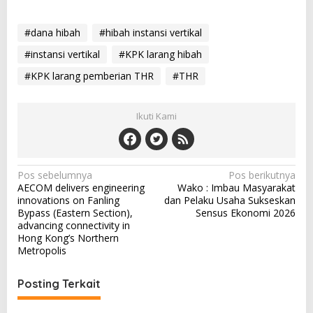
#dana hibah
#hibah instansi vertikal
#instansi vertikal
#KPK larang hibah
#KPK larang pemberian THR
#THR
Ikuti Kami
N
Pos sebelumnya
Pos berikutnya
AECOM delivers engineering
Wako : Imbau Masyarakat
a
innovations on Fanling
dan Pelaku Usaha Sukseskan
v
Bypass (Eastern Section),
Sensus Ekonomi 2026
advancing connectivity in
i
Hong Kong’s Northern
Metropolis
g
a
Posting Terkait
s