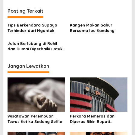
v
i
Posting Terkait
g
Tips Berkendara Supaya
Kangen Makan Sahur
a
Terhindar dari Ngantuk
Bersama Ibu Kandung
s
i
Jalan Berlubang di Rohil
dan Dumai Diperbaiki untuk
p
Memperlancar Arus Mudik
Lebaran
o
Jangan Lewatkan
s
Wisatawan Perempuan
Perkara Memeras dan
Tewas Ketika Sedang Selfie
Diperas Bikin Bupati
Pemalang Jadi Tersangka