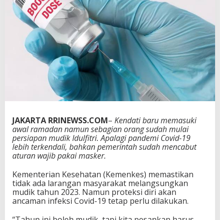
k
s
i
n
B
o
o
s
t
e
r
K
e
JAKARTA RRINEWSS.COM
–
Kendati baru memasuki
d
awal ramadan namun sebagian orang sudah mulai
u
persiapan mudik Idulfitri. Apalagi pandemi Covid-19
a
lebih terkendali, bahkan pemerintah sudah mencabut
aturan wajib pakai masker.
Kementerian Kesehatan (Kemenkes) memastikan
tidak ada larangan masyarakat melangsungkan
mudik tahun 2023. Namun proteksi diri akan
ancaman infeksi Covid-19 tetap perlu dilakukan.
“Tahun ini boleh mudik, tapi kita pesankan harus