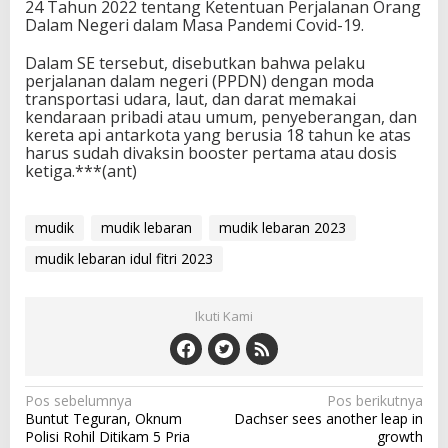
24 Tahun 2022 tentang Ketentuan Perjalanan Orang
Dalam Negeri dalam Masa Pandemi Covid-19.
Dalam SE tersebut, disebutkan bahwa pelaku
perjalanan dalam negeri (PPDN) dengan moda
transportasi udara, laut, dan darat memakai
kendaraan pribadi atau umum, penyeberangan, dan
kereta api antarkota yang berusia 18 tahun ke atas
harus sudah divaksin booster pertama atau dosis
ketiga.***(ant)
mudik
mudik lebaran
mudik lebaran 2023
mudik lebaran idul fitri 2023
Ikuti Kami
N
Pos sebelumnya
Pos berikutnya
Buntut Teguran, Oknum
Dachser sees another leap in
a
Polisi Rohil Ditikam 5 Pria
growth