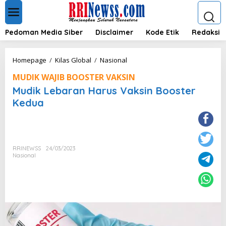
L
e
w
a
Pedoman Media Siber
Disclaimer
Kode Etik
Redaksi
t
i
k
M
Homepage
/
Kilas Global
/
Nasional
e
u
k
MUDIK WAJIB BOOSTER VAKSIN
d
o
i
Mudik Lebaran Harus Vaksin Booster
n
k
Kedua
t
L
e
e
n
b
a
r
RRINEWSS
24/03/2023
a
Nasional
n
H
a
r
u
s
V
a