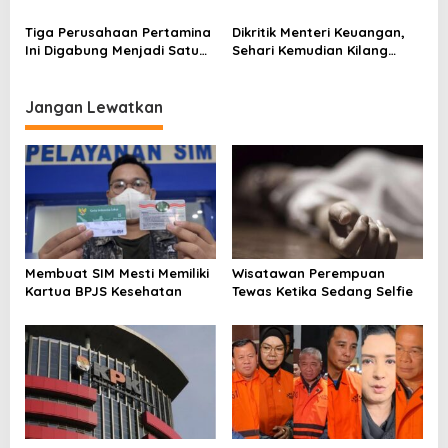
Udara, Hasil Pengujian
Manajemen
Kilang Dinyatakan Aman
Tiga Perusahaan Pertamina
Dikritik Menteri Keuangan,
Ini Digabung Menjadi Satu
Sehari Kemudian Kilang
Nama
Pertamina Dumai Terbakar
Jangan Lewatkan
Membuat SIM Mesti Memiliki
Wisatawan Perempuan
Kartua BPJS Kesehatan
Tewas Ketika Sedang Selfie