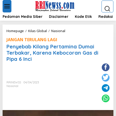
L
e
w
a
Pedoman Media Siber
Disclaimer
Kode Etik
Redaksi
t
i
k
P
Homepage
/
Kilas Global
/
Nasional
e
e
k
JANGAN TERULANG LAGI
n
o
y
Penyebab Kilang Pertamina Dumai
n
e
Terbakar, Karena Kebocoran Gas di
t
b
e
Pipa 6 Inci
a
n
b
K
i
l
a
RRINEWSS
04/04/2023
Nasional
n
g
P
e
r
t
a