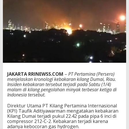
m
i
n
a
D
u
m
a
i
T
e
r
b
a
JAKARTA RRINEWSS.COM
–
PT Pertamina (Persero)
k
menjelaskan kronologi kebakaran kilang Dumai, Riau.
a
Insiden kebakaran tersebut terjadi pada Sabtu (1/4)
r
malam di kilang pengolahan minyak terbesar ketiga di
,
Indonesia tersebut.
K
a
Direktur Utama PT Kilang Pertamina Internasional
r
(KPI) Taufik Aditiyawarman mengatakan kebakaran
e
Kilang Dumai terjadi pukul 22.42 pada pipa 6 inci di
n
compressor 212-C-2. Kebakaran terjadi karena
a
adanya kebocoran gas hydrogen.
K