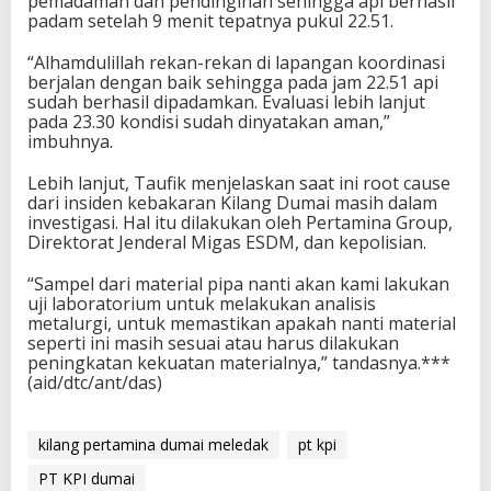
pemadaman dan pendinginan sehingga api berhasil
padam setelah 9 menit tepatnya pukul 22.51.
“Alhamdulillah rekan-rekan di lapangan koordinasi
berjalan dengan baik sehingga pada jam 22.51 api
sudah berhasil dipadamkan. Evaluasi lebih lanjut
pada 23.30 kondisi sudah dinyatakan aman,”
imbuhnya.
Lebih lanjut, Taufik menjelaskan saat ini root cause
dari insiden kebakaran Kilang Dumai masih dalam
investigasi. Hal itu dilakukan oleh Pertamina Group,
Direktorat Jenderal Migas ESDM, dan kepolisian.
“Sampel dari material pipa nanti akan kami lakukan
uji laboratorium untuk melakukan analisis
metalurgi, untuk memastikan apakah nanti material
seperti ini masih sesuai atau harus dilakukan
peningkatan kekuatan materialnya,” tandasnya.***
(aid/dtc/ant/das)
kilang pertamina dumai meledak
pt kpi
PT KPI dumai