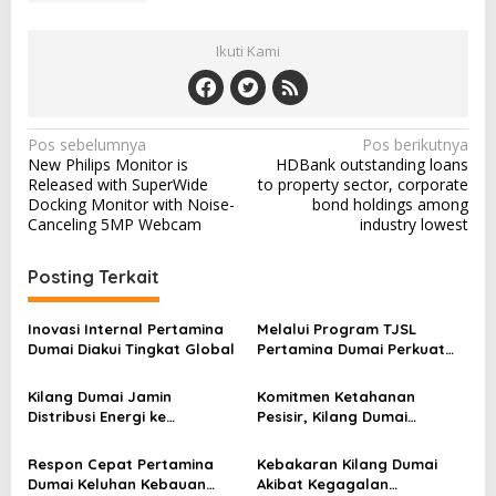
Ikuti Kami
N
Pos sebelumnya
Pos berikutnya
New Philips Monitor is
HDBank outstanding loans
a
Released with SuperWide
to property sector, corporate
v
Docking Monitor with Noise-
bond holdings among
Canceling 5MP Webcam
industry lowest
i
g
Posting Terkait
a
s
Inovasi Internal Pertamina
Melalui Program TJSL
Dumai Diakui Tingkat Global
Pertamina Dumai Perkuat
i
Sektor Pertanian
p
Kilang Dumai Jamin
Komitmen Ketahanan
Distribusi Energi ke
Pesisir, Kilang Dumai
o
Masyarakat
Tambah 200 meter APO di
s
Mundam
Respon Cepat Pertamina
Kebakaran Kilang Dumai
Dumai Keluhan Kebauan
Akibat Kegagalan