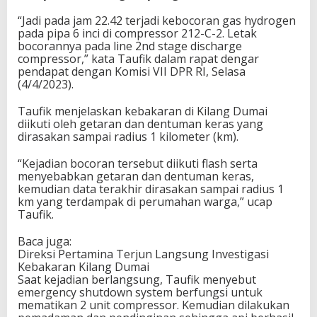
e
“Jadi pada jam 22.42 terjadi kebocoran gas hydrogen
b
pada pipa 6 inci di compressor 212-C-2. Letak
o
bocorannya pada line 2nd stage discharge
c
compressor,” kata Taufik dalam rapat dengar
o
pendapat dengan Komisi VII DPR RI, Selasa
r
(4/4/2023).
a
n
Taufik menjelaskan kebakaran di Kilang Dumai
G
diikuti oleh getaran dan dentuman keras yang
a
dirasakan sampai radius 1 kilometer (km).
s
d
“Kejadian bocoran tersebut diikuti flash serta
i
menyebabkan getaran dan dentuman keras,
P
kemudian data terakhir dirasakan sampai radius 1
i
km yang terdampak di perumahan warga,” ucap
p
Taufik.
a
6
I
Baca juga:
n
Direksi Pertamina Terjun Langsung Investigasi
c
Kebakaran Kilang Dumai
i
Saat kejadian berlangsung, Taufik menyebut
emergency shutdown system berfungsi untuk
mematikan 2 unit compressor. Kemudian dilakukan