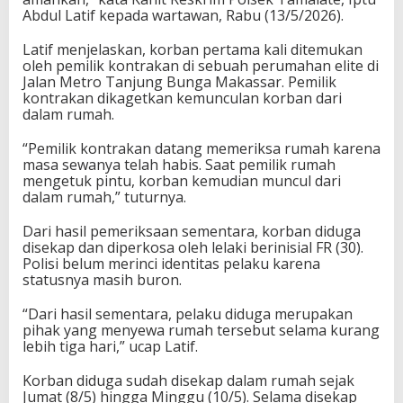
a
Abdul Latif kepada wartawan, Rabu (13/5/2026).
H
a
Latif menjelaskan, korban pertama kali ditemukan
r
oleh pemilik kontrakan di sebuah perumahan elite di
i
Jalan Metro Tanjung Bunga Makassar. Pemilik
kontrakan dikagetkan kemunculan korban dari
dalam rumah.
“Pemilik kontrakan datang memeriksa rumah karena
masa sewanya telah habis. Saat pemilik rumah
mengetuk pintu, korban kemudian muncul dari
dalam rumah,” tuturnya.
Dari hasil pemeriksaan sementara, korban diduga
disekap dan diperkosa oleh lelaki berinisial FR (30).
Polisi belum merinci identitas pelaku karena
statusnya masih buron.
“Dari hasil sementara, pelaku diduga merupakan
pihak yang menyewa rumah tersebut selama kurang
lebih tiga hari,” ucap Latif.
Korban diduga sudah disekap dalam rumah sejak
Jumat (8/5) hingga Minggu (10/5). Selama disekap