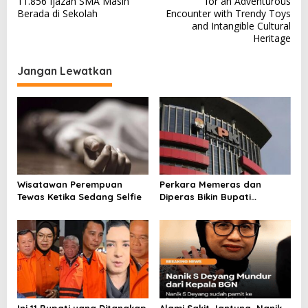
11.856 Ijazah SMA Masih
for an Adventurous
v
Berada di Sekolah
Encounter with Trendy Toys
and Intangible Cultural
i
Heritage
g
a
Jangan Lewatkan
s
i
p
o
s
Wisatawan Perempuan
Perkara Memeras dan
Tewas Ketika Sedang Selfie
Diperas Bikin Bupati
Pemalang Jadi Tersangka
Ini 11 Bupati yang Ditangkap
Alami Sakit Jantung, Nanik