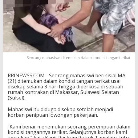
a
a
n
,
M
a
h
a
s
i
Seorang mahasiswi ditemukan dalam kondisi tangan terikat
s
w
i
RRINEWSS.COM- Seorang mahasiswi berinisial MA
D
(21) ditemukan dalam kondisi tangan terikat usai
i
disekap selama 3 hari hingga diperkosa di sebuah
p
rumah kontrakan di Makassar, Sulawesi Selatan
e
(Sulsel).
r
k
Mahasiswi itu diduga disekap setelah menjadi
o
korban penipuan lowongan pekerjaan.
s
a
T
“Kami benar menemukan seorang perempuan dalam
i
kondisi tangannya terikat. Selanjutnya korban kami
g
amankan,” kata Kanit Reskrim Polsek Tamalate, Iptu