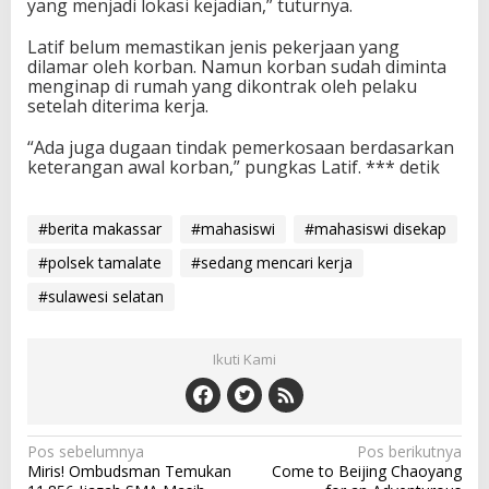
yang menjadi lokasi kejadian,” tuturnya.
Latif belum memastikan jenis pekerjaan yang
dilamar oleh korban. Namun korban sudah diminta
menginap di rumah yang dikontrak oleh pelaku
setelah diterima kerja.
“Ada juga dugaan tindak pemerkosaan berdasarkan
keterangan awal korban,” pungkas Latif. *** detik
#berita makassar
#mahasiswi
#mahasiswi disekap
#polsek tamalate
#sedang mencari kerja
#sulawesi selatan
Ikuti Kami
N
Pos sebelumnya
Pos berikutnya
Miris! Ombudsman Temukan
Come to Beijing Chaoyang
a