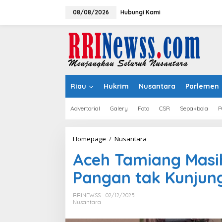
Lewati
ke
08/08/2026
Hubungi Kami
konten
Riau
Hukrim
Nusantara
Parlemen
Advertorial
Galery
Foto
CSR
Sepakbola
P
Aceh
Homepage
/
Nusantara
Tamiang
Aceh Tamiang Masih
Masih
Terisolir,
Pangan tak Kunjun
Bantuan
Pangan
tak
RRINEWSS
02/12/2025
Kunjung
Nusantara
Diterima