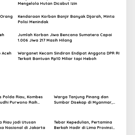
Mengelola Hutan Dicabut Izin
 Orang
Kendaraan Korban Banjir Banyak Dijarah, Minta
Polisi Menindak
eh
Jumlah Korban Jiwa Bencana Sumatera Capai
1.006 Jiwa 217 Masih Hilang
e Aceh
Warganet Kecam Sindiran Endipat Anggota DPR RI
Terkait Bantuan Rp10 Miliar tapi Heboh
s Polda Riau, Kombes
Warga Tanjung Pinang dan
Budhi Purwono Raih
Sumbar Disekap di Myanmar,
 Awards 2026
Kondisi Tangan Diborgol
a Riau jadi Utusan
Tebar Kepedulian, Pertamina
ka Nasional di Jakarta
Berkah Hadir di Lima Provinsi
Wilayah Sumbagut