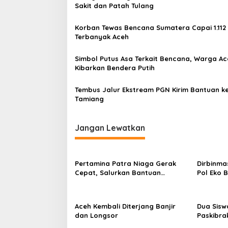
Sakit dan Patah Tulang
Korban Tewas Bencana Sumatera Capai 1.112
Terbanyak Aceh
Simbol Putus Asa Terkait Bencana, Warga Ac
Kibarkan Bendera Putih
Tembus Jalur Ekstream PGN Kirim Bantuan k
Tamiang
Jangan Lewatkan
Pertamina Patra Niaga Gerak
Dirbinma
Cepat, Salurkan Bantuan
Pol Eko 
Bencana Banjir di Sumbar
Hoegeng
Aceh Kembali Diterjang Banjir
Dua Sisw
dan Longsor
Paskibra