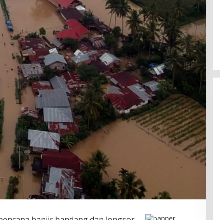
Sentosa GrillFest 2026 Returns
with Its Largest Line-Up Yet: 42
Food Vendors, First-Ever
Omakase-Inspired Beachfront
Dining and Returning Crowd
Favourites
bencana banjir bandang dan longsor