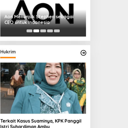
Aon Menunjuk Stephen sebagai
Memperluas Cak
CEO untuk Indonesia
Mahasiswa Asal 
Dulatkhan, Menit
CUHK
Hukrim
Terkait Kasus Suaminya, KPK Panggil
Istri Suhardiman Amby