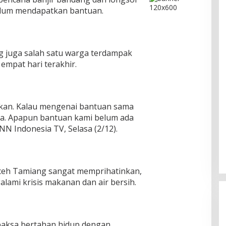
elum mendapatkan bantuan.
ng juga salah satu warga terdampak
mpat hari terakhir.
akan. Kalau mengenai bantuan sama
ma. Apapun bantuan kami belum ada
NN Indonesia TV, Selasa (2/12).
Cinta Ditolak, Pemuda di Dumai
Aceh Tamiang sangat memprihatinkan,
Aniaya Bapak Calon Mertua
lami krisis makanan dan air bersih.
Gunakan Celurit
Di Dumai
|
07/08/2026
paksa bertahan hidup dengan