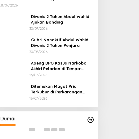
31/07/2026
Divonis 2 Tahun,Abdul Wahid
Ajukan Banding
30/07/2026
Gubri Nonaktif Abdul Wahid
Divonis 2 Tahun Penjara
30/07/2026
Apeng DPO Kasus Narkoba
Akhiri Pelarian di Tempat
Persembunyiannya di Kampar
16/07/2026
Ditemukan Mayat Pria
Terkubur di Perkarangan
Rumah
16/07/2026
Bahas Sekolah Nasional Terpadu,
Bapas dan Pemk
Empat Kepala Daerah Temui
Nota Kesepakat
Kemendikdasmen
Pelaksanaan Pida
Di Dumai
|
06/08/2026
Di Dumai
|
06/08/2026
Dumai