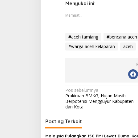
Menyukai ini:
Memuat...
#aceh tamiang
#bencana aceh
#warga aceh kelaparan
aceh
I
Navigasi
Pos sebelumnya
Prakiraan BMKG, Hujan Masih
pos
Berpotensi Mengguyur Kabupaten
dan Kota
Posting Terkait
Malaysia Pulangkan 150 PMI Lewat Dumai Kon