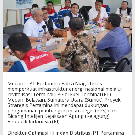
J
a
l
i
n
S
i
n
e
r
g
i
d
e
n
Medan— PT Pertamina Patra Niaga terus
g
memperkuat infrastruktur energi nasional melalui
a
revitalisasi Terminal LPG di Fuel Terminal (FT)
n
Medan, Belawan, Sumatera Utara (Sumut). Proyek
K
Strategis Pertamina ini mendapat dukungan
e
pengamanan pembangunan strategis (PPS) dari
j
Bidang Intelijen Kejaksaan Agung (Kejagung)
a
Republik Indonesia (RI).
g
u
Direktur Optimasi Hilir dan Distribusi PT Pertamina
n