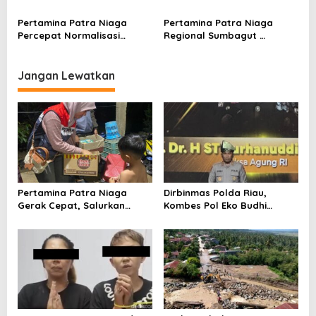
Melalui Program SEKAR
Pertamina Patra Niaga
Pastikan Pasokan Aman
Pertamina Patra Niaga
Pertamina Patra Niaga
Percepat Normalisasi
Regional Sumbagut
Distribusi BBM di Sumatera
Perkuat Distribusi BBM di
Utara
Sumut
Jangan Lewatkan
Pertamina Patra Niaga
Dirbinmas Polda Riau,
Gerak Cepat, Salurkan
Kombes Pol Eko Budhi
Bantuan Bencana Banjir di
Purwono Raih Hoegeng
Sumbar
Awards 2026