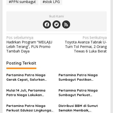
#PPN sumbagut
#stok LPG
Ikuti Kami
N
Pos sebelumnya
Pos berikutnya
Hadirkan Program “MEiLAJU
Toyota Avanza Tabrak U-
a
Lebih Terang”, PLN Promo
Turn Tol Permai, 2 Orang
v
Tambah Daya
Tewas 6 Luka Berat
i
Posting Terkait
g
a
Pertamina Patra Niaga
Pertamina Patra Niaga
s
Gerak Cepat, Salurkan
Sumbagut Pastikan
Bantuan Bencana Banjir di
Keandalan Layanan SPBU
i
Sumbar
Bersama Dewan Komisaris
Mulai 14 Juli, Pertamina
Pertamina Patra Niaga
p
dan Direktur Transformasi
Patra Niaga Lakukan
Sumbagut Perkuat
Penyesuaian Harga Bright
Monitoring Distribusi,
o
Gas di Regional Sumbagut
Pasokan BBM di Aceh, Riau,
Pertamina Patra Niaga
Distribusi BBM di Sumut
s
dan Kepri
Perkuat Edukasi Lingkungan
Semakin Membaik,