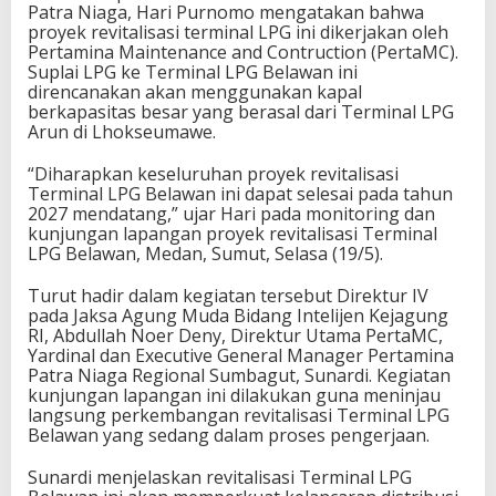
Patra Niaga, Hari Purnomo mengatakan bahwa
g
proyek revitalisasi terminal LPG ini dikerjakan oleh
R
Pertamina Maintenance and Contruction (PertaMC).
I
Suplai LPG ke Terminal LPG Belawan ini
,
direncanakan akan menggunakan kapal
berkapasitas besar yang berasal dari Terminal LPG
Arun di Lhokseumawe.
“Diharapkan keseluruhan proyek revitalisasi
Terminal LPG Belawan ini dapat selesai pada tahun
2027 mendatang,” ujar Hari pada monitoring dan
kunjungan lapangan proyek revitalisasi Terminal
LPG Belawan, Medan, Sumut, Selasa (19/5).
Turut hadir dalam kegiatan tersebut Direktur IV
pada Jaksa Agung Muda Bidang Intelijen Kejagung
RI, Abdullah Noer Deny, Direktur Utama PertaMC,
Yardinal dan Executive General Manager Pertamina
Patra Niaga Regional Sumbagut, Sunardi. Kegiatan
kunjungan lapangan ini dilakukan guna meninjau
langsung perkembangan revitalisasi Terminal LPG
Belawan yang sedang dalam proses pengerjaan.
Sunardi menjelaskan revitalisasi Terminal LPG