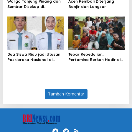
Warga Tanjung Pinang dan
Aceh Kembali Diterjang
Sumbar Disekap di
Banjir dan Longsor
Myanmar, Kondisi Tangan
Diborgol
Dua Siswa Riau jadi Utusan
Tebar Kepedulian,
Paskibraka Nasional di
Pertamina Berkah Hadir di
Jakarta
Lima Provinsi Wilayah
Sumbagut
Tambah Komentar