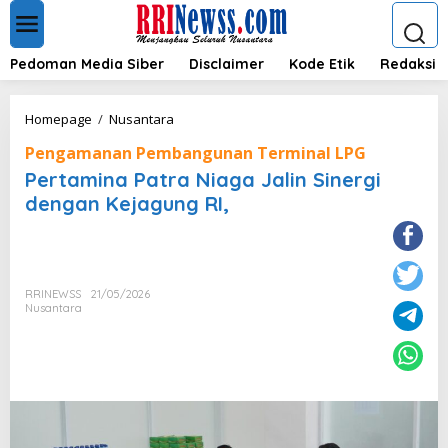
L
e
w
a
Pedoman Media Siber
Disclaimer
Kode Etik
Redaksi
t
i
k
P
Homepage
/
Nusantara
e
e
k
Pengamanan Pembangunan Terminal LPG
r
o
t
Pertamina Patra Niaga Jalin Sinergi
n
a
dengan Kejagung RI,
t
m
e
i
n
n
a
P
RRINEWSS
21/05/2026
a
Nusantara
t
r
a
N
i
a
g
a