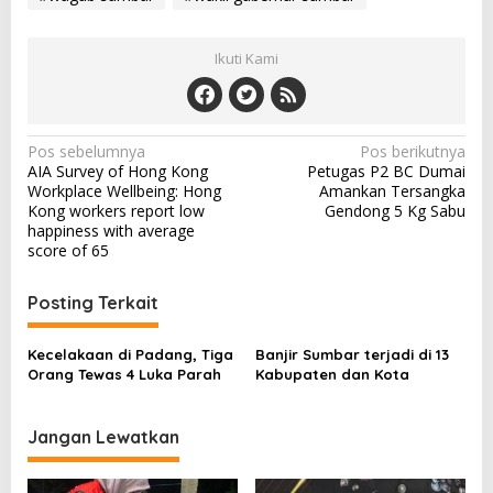
Ikuti Kami
N
Pos sebelumnya
Pos berikutnya
AIA Survey of Hong Kong
Petugas P2 BC Dumai
a
Workplace Wellbeing: Hong
Amankan Tersangka
v
Kong workers report low
Gendong 5 Kg Sabu
happiness with average
i
score of 65
g
a
Posting Terkait
s
Kecelakaan di Padang, Tiga
Banjir Sumbar terjadi di 13
i
Orang Tewas 4 Luka Parah
Kabupaten dan Kota
p
o
Jangan Lewatkan
s