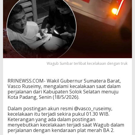
c
e
l
a
k
a
a
n
d
a
r
Wagub Sumbar terlibat kecelakaan dengan truk
i
S
o
RRINEWSS.COM- Wakil Gubernur Sumatera Barat,
l
Vasco Ruseimy, mengalami kecalakaan saat dalam
o
perjalanan dari Kabupaten Solok Selatan menuju
k
Kota Padang, Senin (18/5/2026).
k
e
P
Dalam postingan akun resmi @vasco_ruseimy,
a
kecelakaan itu terjadi sekira pukul 01.30 WIB.
d
Keterangan yang ada dalam postingan
a
menyebutkan kecelakaan terjadi saat Wagub dalam
n
perjalanan dengan kendaraan plat merah BA 2.