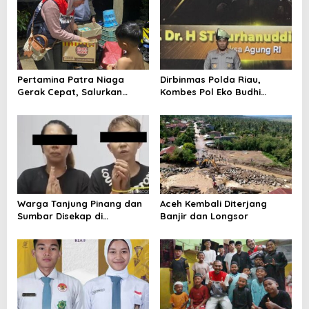
Pertamina Patra Niaga
Dirbinmas Polda Riau,
Gerak Cepat, Salurkan
Kombes Pol Eko Budhi
Bantuan Bencana Banjir di
Purwono Raih Hoegeng
Sumbar
Awards 2026
Warga Tanjung Pinang dan
Aceh Kembali Diterjang
Sumbar Disekap di
Banjir dan Longsor
Myanmar, Kondisi Tangan
Diborgol