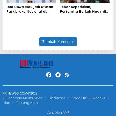
Dua Siswa Riau jadi Utusan
Tebar Kepedulian,
Paskibraka Nasional di
Pertamina Berkah Hadir di
Jakarta
Lima Provinsi Wilayah
Sumbagut
Tambah Komentar
RRINEWSS.COM@2022
Pedoman Media Siber
Disclaimer
Kode Etik
Redaksi
Iklan
Tentang Kami
Versi Non AMP