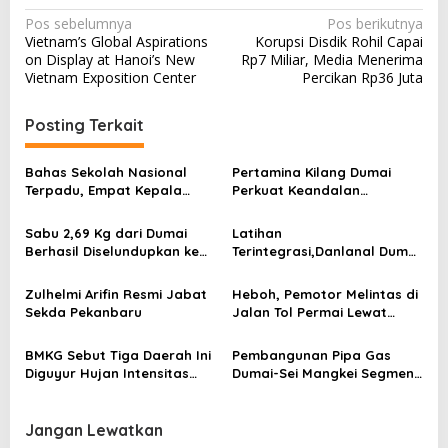
N
Pos sebelumnya
Pos berikutnya
Vietnam’s Global Aspirations
Korupsi Disdik Rohil Capai
a
on Display at Hanoi’s New
Rp7 Miliar, Media Menerima
v
Vietnam Exposition Center
Percikan Rp36 Juta
i
Posting Terkait
g
a
Bahas Sekolah Nasional
Pertamina Kilang Dumai
s
Terpadu, Empat Kepala
Perkuat Keandalan
Daerah Temui
Tanggap Darurat
i
Kemendikdasmen
Sabu 2,69 Kg dari Dumai
Latihan
p
Berhasil Diselundupkan ke
Terintegrasi,Danlanal Dumai
Pulau Jawa
jadi Warga Kehormatan
o
Korps Arhanud
Zulhelmi Arifin Resmi Jabat
Heboh, Pemotor Melintas di
s
Sekda Pekanbaru
Jalan Tol Permai Lewat
Gerbang Kandis
BMKG Sebut Tiga Daerah Ini
Pembangunan Pipa Gas
Diguyur Hujan Intensitas
Dumai-Sei Mangkei Segmen
Ringan
2 Lebihi Target
Jangan Lewatkan