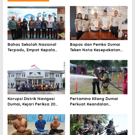
Bahas Sekolah Nasional
Bapas dan Pemko Dumai
Terpadu, Empat Kepala
Teken Nota Kesepakatan
Daerah Temui
Tempat Pelaksanaan Pidana
Kemendikdasmen
Kerja Sosial
Korupsi Distrik Navigasi
Pertamina Kilang Dumai
Dumai, Kejari Periksa 20
Perkuat Keandalan
Orang
Tanggap Darurat