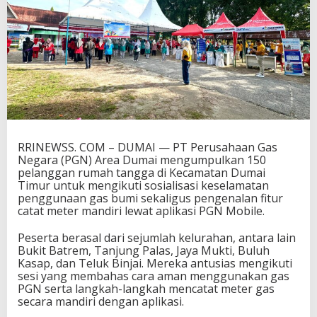
C
a
t
a
t
M
e
t
e
r
a
RRINEWSS. COM – DUMAI — PT Perusahaan Gas
n
Negara (PGN) Area Dumai mengumpulkan 150
M
pelanggan rumah tangga di Kecamatan Dumai
a
Timur untuk mengikuti sosialisasi keselamatan
n
penggunaan gas bumi sekaligus pengenalan fitur
d
catat meter mandiri lewat aplikasi PGN Mobile.
i
r
Peserta berasal dari sejumlah kelurahan, antara lain
i
Bukit Batrem, Tanjung Palas, Jaya Mukti, Buluh
L
Kasap, dan Teluk Binjai. Mereka antusias mengikuti
e
sesi yang membahas cara aman menggunakan gas
w
PGN serta langkah-langkah mencatat meter gas
a
secara mandiri dengan aplikasi.
t
P