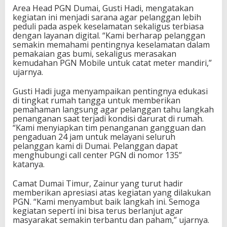
Area Head PGN Dumai, Gusti Hadi, mengatakan
G
kegiatan ini menjadi sarana agar pelanggan lebih
N
peduli pada aspek keselamatan sekaligus terbiasa
M
dengan layanan digital. “Kami berharap pelanggan
o
semakin memahami pentingnya keselamatan dalam
b
pemakaian gas bumi, sekaligus merasakan
i
kemudahan PGN Mobile untuk catat meter mandiri,”
l
ujarnya.
e
Gusti Hadi juga menyampaikan pentingnya edukasi
di tingkat rumah tangga untuk memberikan
pemahaman langsung agar pelanggan tahu langkah
penanganan saat terjadi kondisi darurat di rumah.
“Kami menyiapkan tim penanganan gangguan dan
pengaduan 24 jam untuk melayani seluruh
pelanggan kami di Dumai. Pelanggan dapat
menghubungi call center PGN di nomor 135”
katanya.
Camat Dumai Timur, Zainur yang turut hadir
memberikan apresiasi atas kegiatan yang dilakukan
PGN. “Kami menyambut baik langkah ini. Semoga
kegiatan seperti ini bisa terus berlanjut agar
masyarakat semakin terbantu dan paham,” ujarnya.