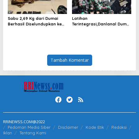
Sabu 2,69 Kg dari Dumai
Latihan
Berhasil Diselundupkan ke
Terintegrasi,Danlanal Dumai
Pulau Jawa
jadi Warga Kehormatan
Korps Arhanud
Tambah Komentar
RRINEWSS.COM@2022
Pedoman Media Siber
Disclaimer
Kode Etik
Redaksi
Iklan
Tentang Kami