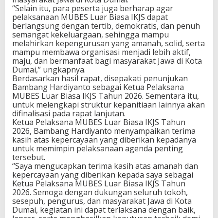
B
“Selain itu, para peserta juga berharap agar
i
pelaksanaan MUBES Luar Biasa IKJS dapat
a
berlangsung dengan tertib, demokratis, dan penuh
s
semangat kekeluargaan, sehingga mampu
a
melahirkan kepengurusan yang amanah, solid, serta
J
mampu membawa organisasi menjadi lebih aktif,
u
maju, dan bermanfaat bagi masyarakat Jawa di Kota
n
Dumai,” ungkapnya.
i
Berdasarkan hasil rapat, disepakati penunjukan
2
Bambang Hardiyanto sebagai Ketua Pelaksana
0
MUBES Luar Biasa IKJS Tahun 2026. Sementara itu,
2
untuk melengkapi struktur kepanitiaan lainnya akan
6
difinalisasi pada rapat lanjutan.
Ketua Pelaksana MUBES Luar Biasa IKJS Tahun
2026, Bambang Hardiyanto menyampaikan terima
kasih atas kepercayaan yang diberikan kepadanya
untuk memimpin pelaksanaan agenda penting
tersebut.
“Saya mengucapkan terima kasih atas amanah dan
kepercayaan yang diberikan kepada saya sebagai
Ketua Pelaksana MUBES Luar Biasa IKJS Tahun
2026. Semoga dengan dukungan seluruh tokoh,
sesepuh, pengurus, dan masyarakat Jawa di Kota
Dumai, kegiatan ini dapat terlaksana dengan baik,