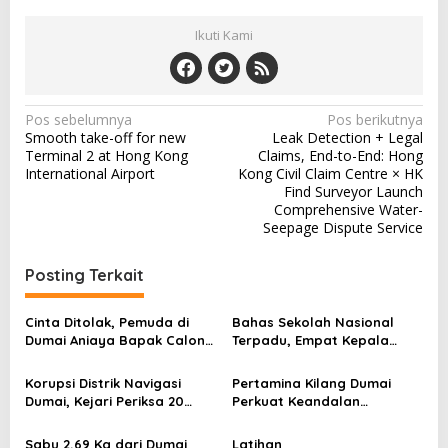
Ikuti Kami
N
Pos sebelumnya
Pos berikutnya
Smooth take-off for new
Leak Detection + Legal
a
Terminal 2 at Hong Kong
Claims, End-to-End: Hong
v
International Airport
Kong Civil Claim Centre × HK
Find Surveyor Launch
i
Comprehensive Water-
Seepage Dispute Service
g
a
Posting Terkait
s
i
Cinta Ditolak, Pemuda di
Bahas Sekolah Nasional
p
Dumai Aniaya Bapak Calon
Terpadu, Empat Kepala
Mertua Gunakan Celurit
Daerah Temui
o
Kemendikdasmen
Korupsi Distrik Navigasi
Pertamina Kilang Dumai
s
Dumai, Kejari Periksa 20
Perkuat Keandalan
Orang
Tanggap Darurat
Sabu 2,69 Kg dari Dumai
Latihan