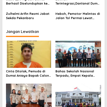
Berhasil Diselundupkan ke
Terintegrasi,Danlanal Dumai
Pulau Jawa
jadi Warga Kehormatan
Korps Arhanud
Zulhelmi Arifin Resmi Jabat
Heboh, Pemotor Melintas di
Sekda Pekanbaru
Jalan Tol Permai Lewat
Gerbang Kandis
Jangan Lewatkan
Cinta Ditolak, Pemuda di
Bahas Sekolah Nasional
Dumai Aniaya Bapak Calon
Terpadu, Empat Kepala
Mertua Gunakan Celurit
Daerah Temui
Kemendikdasmen