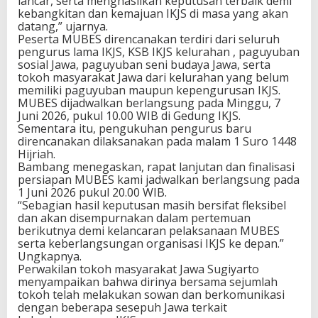
lancar, serta menghasilkan keputusan terbaik demi
kebangkitan dan kemajuan IKJS di masa yang akan
datang,” ujarnya.
Peserta MUBES direncanakan terdiri dari seluruh
pengurus lama IKJS, KSB IKJS kelurahan , paguyuban
sosial Jawa, paguyuban seni budaya Jawa, serta
tokoh masyarakat Jawa dari kelurahan yang belum
memiliki paguyuban maupun kepengurusan IKJS.
MUBES dijadwalkan berlangsung pada Minggu, 7
Juni 2026, pukul 10.00 WIB di Gedung IKJS.
Sementara itu, pengukuhan pengurus baru
direncanakan dilaksanakan pada malam 1 Suro 1448
Hijriah.
Bambang menegaskan, rapat lanjutan dan finalisasi
persiapan MUBES kami jadwalkan berlangsung pada
1 Juni 2026 pukul 20.00 WIB.
“Sebagian hasil keputusan masih bersifat fleksibel
dan akan disempurnakan dalam pertemuan
berikutnya demi kelancaran pelaksanaan MUBES
serta keberlangsungan organisasi IKJS ke depan.”
Ungkapnya.
Perwakilan tokoh masyarakat Jawa Sugiyarto
menyampaikan bahwa dirinya bersama sejumlah
tokoh telah melakukan sowan dan berkomunikasi
dengan beberapa sesepuh Jawa terkait