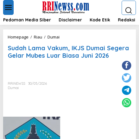
L
e
w
a
Pedoman Media Siber
Disclaimer
Kode Etik
Redaksi
t
i
k
S
Homepage
/
Riau
/
Dumai
e
u
k
Sudah Lama Vakum, IKJS Dumai Segera
d
o
a
Gelar Mubes Luar Biasa Juni 2026
n
h
t
L
e
a
n
m
a
RRINEWSS
30/05/2026
V
Dumai
a
k
u
m
,
I
K
J
S