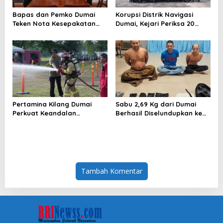
Bapas dan Pemko Dumai
Korupsi Distrik Navigasi
Teken Nota Kesepakatan
Dumai, Kejari Periksa 20
Tempat Pelaksanaan Pidana
Orang
Kerja Sosial
Pertamina Kilang Dumai
Sabu 2,69 Kg dari Dumai
Perkuat Keandalan
Berhasil Diselundupkan ke
Tanggap Darurat
Pulau Jawa
Tambah Komentar