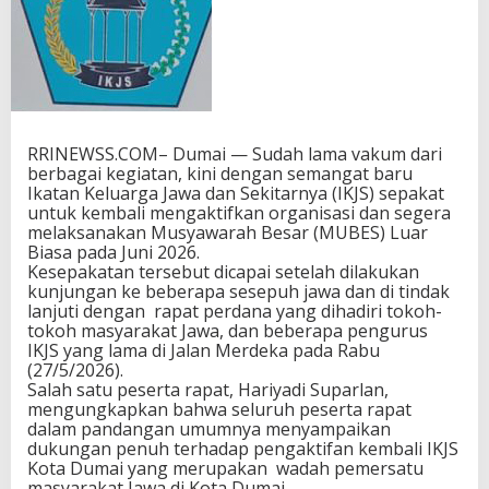
D
u
m
a
i
S
e
g
RRINEWSS.COM– Dumai — Sudah lama vakum dari
e
berbagai kegiatan, kini dengan semangat baru
r
Ikatan Keluarga Jawa dan Sekitarnya (IKJS) sepakat
a
untuk kembali mengaktifkan organisasi dan segera
G
melaksanakan Musyawarah Besar (MUBES) Luar
e
Biasa pada Juni 2026.
l
Kesepakatan tersebut dicapai setelah dilakukan
a
kunjungan ke beberapa sesepuh jawa dan di tindak
r
lanjuti dengan rapat perdana yang dihadiri tokoh-
M
tokoh masyarakat Jawa, dan beberapa pengurus
u
IKJS yang lama di Jalan Merdeka pada Rabu
b
(27/5/2026).
e
Salah satu peserta rapat, Hariyadi Suparlan,
s
mengungkapkan bahwa seluruh peserta rapat
L
dalam pandangan umumnya menyampaikan
u
dukungan penuh terhadap pengaktifan kembali IKJS
a
Kota Dumai yang merupakan wadah pemersatu
r
masyarakat Jawa di Kota Dumai.