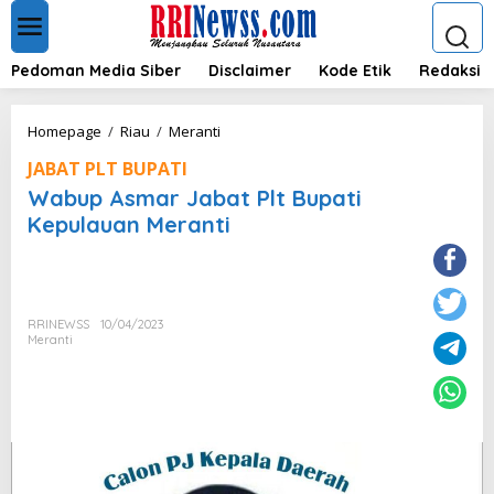
L
e
w
a
Pedoman Media Siber
Disclaimer
Kode Etik
Redaksi
t
i
k
W
Homepage
/
Riau
/
Meranti
e
a
k
JABAT PLT BUPATI
b
o
u
Wabup Asmar Jabat Plt Bupati
n
p
Kepulauan Meranti
t
A
e
s
n
m
a
r
RRINEWSS
10/04/2023
J
Meranti
a
b
a
t
P
l
t
B