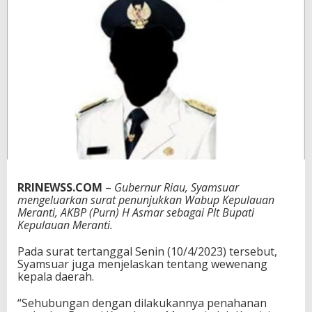
u
p
a
t
i
K
e
p
u
l
a
u
a
n
M
RRINEWSS.COM
–
Gubernur Riau, Syamsuar
e
mengeluarkan surat penunjukkan Wabup Kepulauan
r
Meranti, AKBP (Purn) H Asmar sebagai Plt Bupati
a
Kepulauan Meranti.
n
t
Pada surat tertanggal Senin (10/4/2023) tersebut,
i
Syamsuar juga menjelaskan tentang wewenang
kepala daerah.
“Sehubungan dengan dilakukannya penahanan