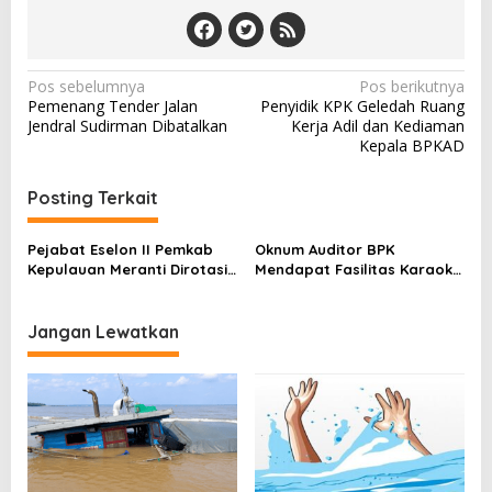
N
Pos sebelumnya
Pos berikutnya
Pemenang Tender Jalan
Penyidik KPK Geledah Ruang
a
Jendral Sudirman Dibatalkan
Kerja Adil dan Kediaman
v
Kepala BPKAD
i
Posting Terkait
g
a
Pejabat Eselon II Pemkab
Oknum Auditor BPK
s
Kepulauan Meranti Dirotasi,
Mendapat Fasilitas Karaoke
Ini Harapan Bupati
dan LC
i
p
Jangan Lewatkan
o
s