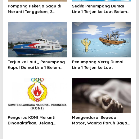
Pompong Pekerja Sagu di
Sedih! Penumpang Dumai
Meranti Tenggelam, 2
Line 1 Terjun ke Laut Belum
Selamat Dua Proses
Ditemukan
Pencarian
Terjun ke Laut,, Penumpang
Penumpang Verry Dumai
Kapal Dumai Line 1 Belum
Line 1 Terjun ke Laut
Ditemukan
Pengurus KONI Meranti
Mengendarai Sepeda
Dinonaktifkan, Jelang
Motor, Wanita Paruh Baya
Pemilihan KONI Riau
Meninggal Terjerat Kabel
Internet