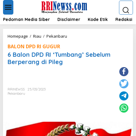
L
e
w
a
Pedoman Media Siber
Disclaimer
Kode Etik
Redaksi
t
i
k
6
Homepage
/
Riau
/
Pekanbaru
e
B
k
BALON DPD RI GUGUR
a
o
l
6 Balon DPD RI ‘Tumbang’ Sebelum
n
o
Berperang di Pileg
t
n
e
D
n
P
D
R
RRINEWSS
25/03/2023
I
Pekanbaru
'
T
u
m
b
a
n
g