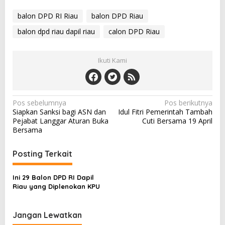
balon DPD RI Riau
balon DPD Riau
balon dpd riau dapil riau
calon DPD Riau
Ikuti Kami
N
Pos sebelumnya
Pos berikutnya
Siapkan Sanksi bagi ASN dan
Idul Fitri Pemerintah Tambah
a
Pejabat Langgar Aturan Buka
Cuti Bersama 19 April
v
Bersama
i
Posting Terkait
g
a
Ini 29 Balon DPD RI Dapil
s
Riau yang Diplenokan KPU
i
p
Jangan Lewatkan