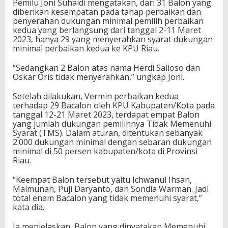
Pemilu Joni Suhaidi mengatakan, dari 31 Balon yang
diberikan kesempatan pada tahap perbaikan dan
penyerahan dukungan minimal pemilih perbaikan
kedua yang berlangsung dari tanggal 2-11 Maret
2023, hanya 29 yang menyerahkan syarat dukungan
minimal perbaikan kedua ke KPU Riau.
“Sedangkan 2 Balon atas nama Herdi Salioso dan
Oskar Oris tidak menyerahkan,” ungkap Joni.
Setelah dilakukan, Vermin perbaikan kedua
terhadap 29 Bacalon oleh KPU Kabupaten/Kota pada
tanggal 12-21 Maret 2023, terdapat empat Balon
yang jumlah dukungan pemilihnya Tidak Memenuhi
Syarat (TMS). Dalam aturan, ditentukan sebanyak
2.000 dukungan minimal dengan sebaran dukungan
minimal di 50 persen kabupaten/kota di Provinsi
Riau.
“Keempat Balon tersebut yaitu Ichwanul Ihsan,
Maimunah, Puji Daryanto, dan Sondia Warman. Jadi
total enam Bacalon yang tidak memenuhi syarat,”
kata dia.
Ia menjelaskan, Balon yang dinyatakan Memenuhi