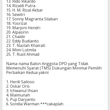
13. Rido Rikardo
14. Rizaldi Putra
15. H. M. Rizal Akbar
16. Sewitri
17. Sonny Magranta Silaban
18. Yosrizal
19. Marjoni Hendri
20. Alpasirin
21. Chaidir
22. Eddy Budianto
23. T. Nazlah Khairati
24. Mimi Lutmila
25. T. Rusli Ahmad
Nama-nama Balon Anggota DPD yang Tidak
Memenuhi Syarat (TMS) Dukungan Minimal Pemilih
Perbaikan Kedua yakni:
1. Herdi Salioso
2. Oskar Oris
3. Ichwanul Ihsan
4. Maimunah
5. Puji Daryanto
6. Sondia Warman ***cakaplah