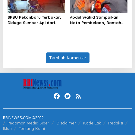
SPBU Pekanbaru Terbakar,
Abdul Wahid Sampaikan
Diduga Sumber Api dari
Nota Pembelaan, Bantah
Mobil Kijang LGX
Perintah Pengumpulan Uang
Tambah Komentar
RRINEWSS.COM@2022
Pedoman Media Siber
Disclaimer
Kode Etik
Redaksi
Iklan
Tentang Kami