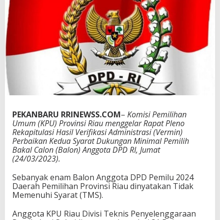
'
S
e
b
e
l
u
m
B
e
r
p
e
PEKANBARU RRINEWSS.COM
–
Komisi Pemilihan
r
Umum (KPU) Provinsi Riau menggelar Rapat Pleno
a
Rekapitulasi Hasil Verifikasi Administrasi (Vermin)
n
Perbaikan Kedua Syarat Dukungan Minimal Pemilih
g
Bakal Calon (Balon) Anggota DPD RI, Jumat
d
(24/03/2023).
i
P
Sebanyak enam Balon Anggota DPD Pemilu 2024
i
Daerah Pemilihan Provinsi Riau dinyatakan Tidak
l
Memenuhi Syarat (TMS).
e
g
Anggota KPU Riau Divisi Teknis Penyelenggaraan