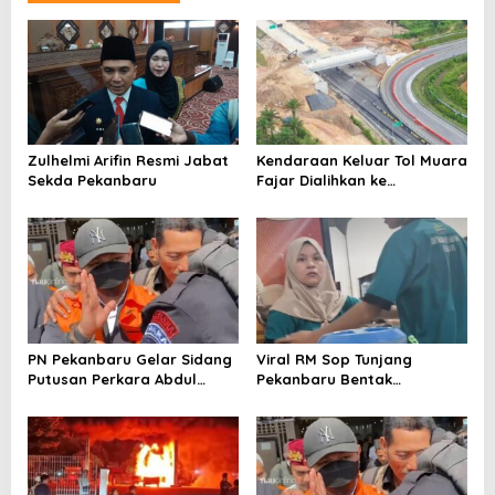
o
s
Zulhelmi Arifin Resmi Jabat
Kendaraan Keluar Tol Muara
Sekda Pekanbaru
Fajar Dialihkan ke
Pekanbaru
PN Pekanbaru Gelar Sidang
Viral RM Sop Tunjang
Putusan Perkara Abdul
Pekanbaru Bentak
Wahid 30 Juli 2026
Pelanggan, Pemilik Minta
Maaf