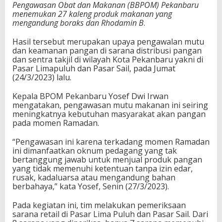
Pengawasan Obat dan Makanan (BBPOM) Pekanbaru
n
menemukan 27 kaleng produk makanan yang
g
mengandung boraks dan Rhodamin B
.
a
n
Hasil tersebut merupakan upaya pengawalan mutu
d
dan keamanan pangan di sarana distribusi pangan
u
dan sentra takjil di wilayah Kota Pekanbaru yakni di
n
Pasar Limapuluh dan Pasar Sail, pada Jumat
g
(24/3/2023) lalu.
B
o
Kepala BPOM Pekanbaru Yosef Dwi Irwan
r
mengatakan, pengawasan mutu makanan ini seiring
a
meningkatnya kebutuhan masyarakat akan pangan
k
pada momen Ramadan.
s
“Pengawasan ini karena terkadang momen Ramadan
ini dimanfaatkan oknum pedagang yang tak
bertanggung jawab untuk menjual produk pangan
yang tidak memenuhi ketentuan tanpa izin edar,
rusak, kadaluarsa atau mengandung bahan
berbahaya,” kata Yosef, Senin (27/3/2023).
Pada kegiatan ini, tim melakukan pemeriksaan
sarana retail di Pasar Lima Puluh dan Pasar Sail. Dari