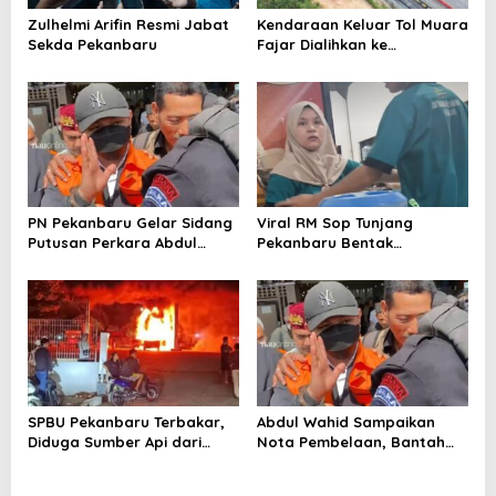
Zulhelmi Arifin Resmi Jabat
Kendaraan Keluar Tol Muara
Sekda Pekanbaru
Fajar Dialihkan ke
Pekanbaru
PN Pekanbaru Gelar Sidang
Viral RM Sop Tunjang
Putusan Perkara Abdul
Pekanbaru Bentak
Wahid 30 Juli 2026
Pelanggan, Pemilik Minta
Maaf
SPBU Pekanbaru Terbakar,
Abdul Wahid Sampaikan
Diduga Sumber Api dari
Nota Pembelaan, Bantah
Mobil Kijang LGX
Perintah Pengumpulan Uang