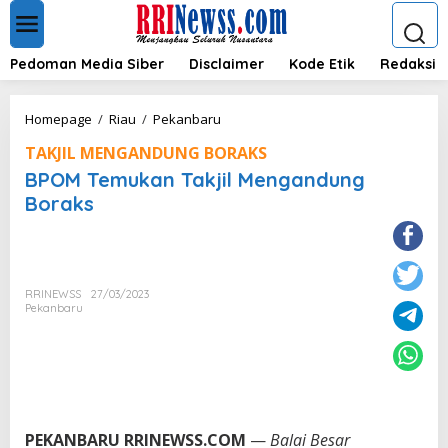
L
e
w
a
Pedoman Media Siber
Disclaimer
Kode Etik
Redaksi
t
i
k
B
Homepage
/
Riau
/
Pekanbaru
e
P
k
TAKJIL MENGANDUNG BORAKS
O
o
M
BPOM Temukan Takjil Mengandung
n
T
Boraks
t
e
e
m
n
u
k
a
RRINEWSS
27/03/2023
n
Pekanbaru
T
a
k
j
i
l
M
PEKANBARU RRINEWSS.COM
—
Balai Besar
e