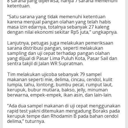
8 sarana yang diperiksa, hanya 7 sarana memenuhi
ketentuan.
“Satu sarana yang tidak memenuhi ketentuan
karena menjual pangan olahan yang telah habis
masa izin edarnya, totalnya sebanyak 27 kaleng
dengan nilai ekonomi sekitar Rp5 juta,” ungkapnya.
Lanjutnya, petugas juga melakukan pemeriksaan
sarana distribusi pangan, seperti melakukan
sampling dan uji cepat terhadap pangan olahan
yang dijual di Pasar Lima Puluh Kota, Pasar Sail dan
sentra takjil di Jalan WR Supratman.
Tim melakukan ujicoba sebanyak 79 sampel
makanan seperti mie, delima, cincau, cendol, kulit
lumpia, tahu, lontong, bumbu pecal, rumput laut,
kerupuk, bubur mutiara, bakso, jelly, minuman
berwarna, empek-empek, ikan asin, dan lain-lain.
“Ada dua sampel makanan di uji cepat menggunakan
rapid test yakni ditemukan mengadung Boraks pada
kerupuk tempe dan Rhodamin B pada bahan cendol
delima,” tuturnya.