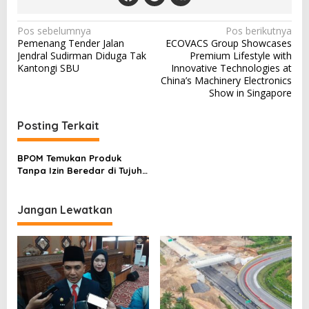
N
Pos sebelumnya
Pos berikutnya
Pemenang Tender Jalan
ECOVACS Group Showcases
a
Jendral Sudirman Diduga Tak
Premium Lifestyle with
v
Kantongi SBU
Innovative Technologies at
China’s Machinery Electronics
i
Show in Singapore
g
a
Posting Terkait
s
BPOM Temukan Produk
i
Tanpa Izin Beredar di Tujuh
p
Daerah
o
Jangan Lewatkan
s