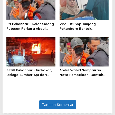
PN Pekanbaru Gelar Sidang
Viral RM Sop Tunjang
Putusan Perkara Abdul
Pekanbaru Bentak
Wahid 30 Juli 2026
Pelanggan, Pemilik Minta
Maaf
SPBU Pekanbaru Terbakar,
Abdul Wahid Sampaikan
Diduga Sumber Api dari
Nota Pembelaan, Bantah
Mobil Kijang LGX
Perintah Pengumpulan Uang
Tambah Komentar