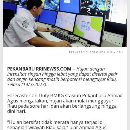
a
u
S
e
t
i
n
g
g
i
Prakiraan cuaca oleh BMIKG Riau
1
,
2
PEKANBARU RRINEWSS.COM
–
Hujan dengan
M
intensitas ringan hingga lebat yang dapat disertai petir
e
dan angin kencang masih berpotensi mengguyur Riau,
t
Selasa (14/3/2023).
e
r
Forecaster on Duty BMKG stasiun Pekanbaru Ahmad
Agus mengatakan, hujan akan mulai mengguyur
Riau pada sore hari dan akan berlangsung hingga
dini hari.
“Hujan bersifat tidak merata hanya terjadi di
sebagian wilayah Riau saja,” ujar Ahmad Agus.