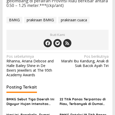
gelombang di perairan Provinsi Riau berkisar antara
0.50 – 1.25 meter.***(ckp/ant)
BMKG
prakiraan BMKG
prakiraan cuaca
Ikuti Kami
N
Pos sebelumnya
Pos berikutnya
Rihanna, Ariana Debose and
Marahi Ibu Kandung, Anak di
a
Halle Bailey Shine in De
Siak Bacok Ayah Tiri
v
Beers Jewellers at The 95th
Academy Awards
i
g
Posting Terkait
a
s
BMKG Sebut Tiga Daerah Ini
22 Titik Panas Terpantau di
Diguyur Hujan Intensitas
Riau, Terbanyak di Dumai
i
Ringan
dan Rokanhilir
p
Hari Ini, Bengkalis, Dumai,
BMKG Deteksi 19 Titik Panas