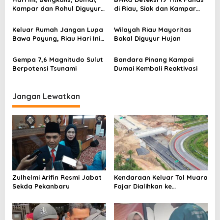
Kampar dan Rohul Diguyur
di Riau, Siak dan Kampar
o
Hujan
Tertinggi
s
Keluar Rumah Jangan Lupa
Wilayah Riau Mayoritas
Bawa Payung, Riau Hari Ini
Bakal Diguyur Hujan
Diguyur Hujan
Gempa 7,6 Magnitudo Sulut
Bandara Pinang Kampai
Berpotensi Tsunami
Dumai Kembali Reaktivasi
Jangan Lewatkan
Zulhelmi Arifin Resmi Jabat
Kendaraan Keluar Tol Muara
Sekda Pekanbaru
Fajar Dialihkan ke
Pekanbaru