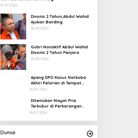
31/07/2026
Divonis 2 Tahun,Abdul Wahid
Ajukan Banding
30/07/2026
Gubri Nonaktif Abdul Wahid
Divonis 2 Tahun Penjara
30/07/2026
Apeng DPO Kasus Narkoba
Akhiri Pelarian di Tempat
Persembunyiannya di Kampar
16/07/2026
Ditemukan Mayat Pria
Terkubur di Perkarangan
Rumah
16/07/2026
Pertamina Kilang Dumai Perkuat
Keandalan Tanggap Darurat
Di Dumai
|
05/08/2026
Dumai