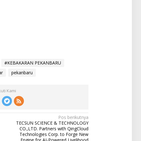
#KEBAKARAN PEKANBARU
ar
pekanbaru
kuti Kami
Pos berikutnya
TECSUN SCIENCE & TECHNOLOGY
CO.,LTD. Partners with QingCloud
Technologies Corp. to Forge New
Engine for AI-Powered Livelihood