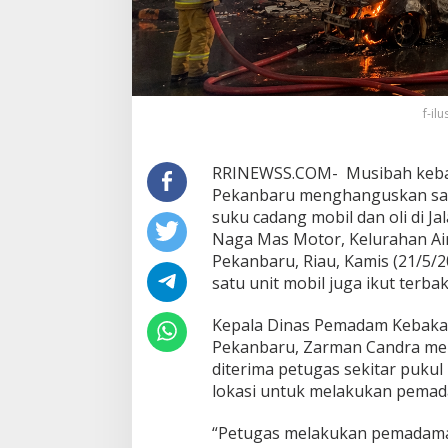
f-il
RRINEWSS.COM- Musibah kebak
Pekanbaru menghanguskan satu 
suku cadang mobil dan oli di Ja
Naga Mas Motor, Kelurahan Ai
Pekanbaru, Riau, Kamis (21/5/
satu unit mobil juga ikut terba
Kepala Dinas Pemadam Kebaka
Pekanbaru, Zarman Candra me
diterima petugas sekitar pukul
Bahas Sekolah Nasional Terpadu,
Bapas dan Pemko
lokasi untuk melakukan pema
Empat Kepala Daerah Temui
Nota Kesepakata
Kemendikdasmen
Pelaksanaan Pida
Di Dumai
|
06/08/2026
Di Dumai
|
06/08/2026
“Petugas melakukan pemadaman,