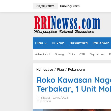
Lewati
ke
08/08/2026
Hubungi Kami
konten
Riau
Hukrim
Nusantara
Parlemen
Advertorial
Galery
Foto
CSR
Sepakbola
P
Roko
Homepage
/
Riau
/
Pekanbaru
Kawasan
Roko Kawasan Nag
Naga
Mas
Terbakar, 1 Unit Mo
Motor
Pekanbaru
Terbakar,
RRINEWSS
22/05/2026
1
Pekanbaru
Unit
Mobil