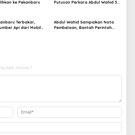
alihkan ke Pekanbaru
Putusan Perkara Abdul Wahid 30
Juli 2026
anbaru Terbakar,
Abdul Wahid Sampaikan Nota
umber Api dari Mobil
Pembelaan, Bantah Perintah
GX
Pengumpulan Uang
ng wajib ditandai
*