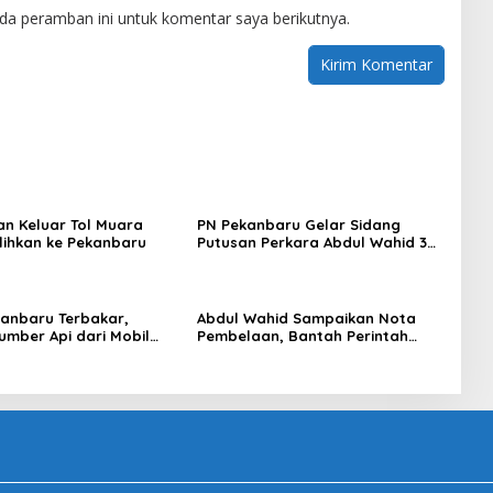
da peramban ini untuk komentar saya berikutnya.
n Keluar Tol Muara
PN Pekanbaru Gelar Sidang
alihkan ke Pekanbaru
Putusan Perkara Abdul Wahid 30
Juli 2026
anbaru Terbakar,
Abdul Wahid Sampaikan Nota
umber Api dari Mobil
Pembelaan, Bantah Perintah
GX
Pengumpulan Uang