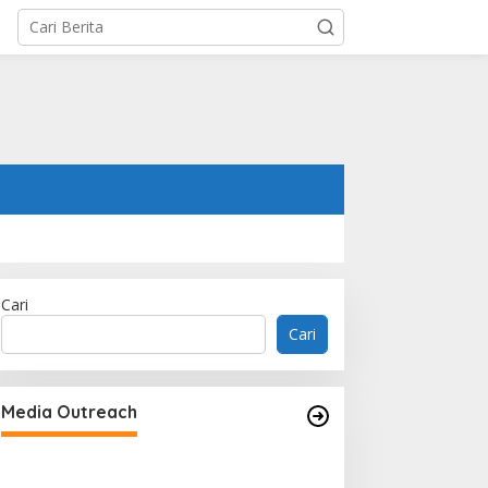
Cari
Cari
Bridge Data Centres and Morong
Electric Jointly Launch the World’s
Media Outreach
First Fully Prefabricated Power
Module for AI Data Centres