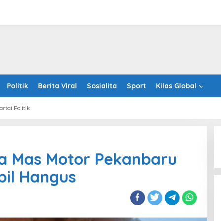
Politik
Berita Viral
Sosialita
Sport
Kilas Global
artai Politik
a Mas Motor Pekanbaru
TP recognized as a Visionary
bil Hangus
Leader for innovation and growth
in Frost & Sullivan’s 2026 Frost
Radar™ for Customer Experience
Management Services in Asia-
Pacific