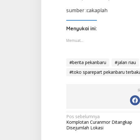
sumber :cakaplah
Menyukai ini:
Memuat...
#berita pekanbaru
#jalan riau
#toko sparepart pekanbaru terbak
I
Navigasi
Pos sebelumnya
Komplotan Curanmor Ditangkap
pos
Disejumlah Lokasi