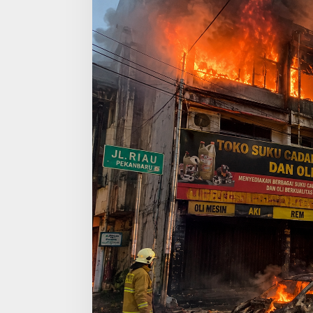
Hangus
Aon Menunjuk Stephen sebagai
Memperluas Cakr
CEO untuk Indonesia
Mahasiswa Asal U
Dulatkhan, Menit
CUHK