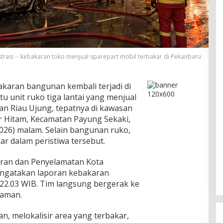
ustrasi -- kebakaran toko menjual sparepart mobil terbakar di Pekanbaru
aran bangunan kembali terjadi di
unit ruko tiga lantai yang menjual
lan Riau Ujung, tepatnya di kawasan
r Hitam, Kecamatan Payung Sekaki,
2026) malam. Selain bangunan ruko,
kar dalam peristiwa tersebut.
ran dan Penyelamatan Kota
ngatakan laporan kebakaran
 22.03 WIB. Tim langsung bergerak ke
 Dumai Teken
Korupsi Distrik Navigasi Dumai,
daman.
n Tempat
Kejari Periksa 20 Orang
na Kerja Sosial
Di Dumai
|
05/08/2026
 melokalisir area yang terbakar,