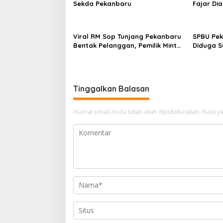
Sekda Pekanbaru
Fajar Di
Viral RM Sop Tunjang Pekanbaru
SPBU Pek
Bentak Pelanggan, Pemilik Minta
Diduga S
Maaf
Kijang L
Tinggalkan Balasan
Alamat email Anda tidak akan dipublikasikan.
Ruas ya