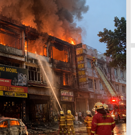
awala:
zbekistan,
i Masa Depan di