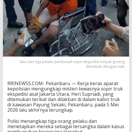
u
h
S
o
p
i
r
M
i
g
o
Satu dari tiga pelaku pembunuh sopir ekspedisi minyak goreng
r
ditembak dibagian kaki
D
i
t
RRINEWSS.COM- Pekanbaru — Kerja keras aparat
a
kepolisian mengungkap misteri tewasnya sopir truk
n
ekspedisi asal Jakarta Utara, Heri Supriadi, yang
g
ditemukan terikat dan dilakban di dalam kabin truk
k
di kawasan Payung Sekaki, Pekanbaru, pada 5 Mei
a
2026 lalu akhirnya terungkap.
p
1
M
Polisi menangkap tiga orang pelaku dan
a
menetapkan mereka sebagai tersangka dalam kasus
s
pembunuhan berencana tersebut.