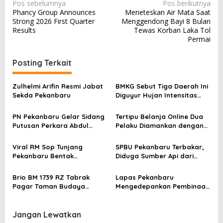
N
Pos sebelumnya
Pos berikutnya
Phancy Group Announces
Meneteskan Air Mata Saat
a
Strong 2026 First Quarter
Menggendong Bayi 8 Bulan
v
Results
Tewas Korban Laka Tol
Permai
i
g
Posting Terkait
a
s
Zulhelmi Arifin Resmi Jabat
BMKG Sebut Tiga Daerah Ini
Sekda Pekanbaru
Diguyur Hujan Intensitas
i
Ringan
p
PN Pekanbaru Gelar Sidang
Tertipu Belanja Online Dua
Putusan Perkara Abdul
Pelaku Diamankan dengan
o
Wahid 30 Juli 2026
Barang Mewah
s
Viral RM Sop Tunjang
SPBU Pekanbaru Terbakar,
Pekanbaru Bentak
Diduga Sumber Api dari
Pelanggan, Pemilik Minta
Mobil Kijang LGX
Maaf
Brio BM 1739 RZ Tabrak
Lapas Pekanbaru
Pagar Taman Budaya
Mengedepankan Pembinaan
Pekanbaru
Lewat Waksabi
Jangan Lewatkan