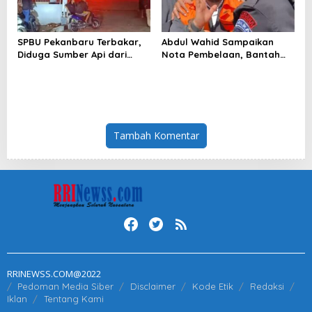
SPBU Pekanbaru Terbakar,
Abdul Wahid Sampaikan
Diduga Sumber Api dari
Nota Pembelaan, Bantah
Mobil Kijang LGX
Perintah Pengumpulan Uang
Tambah Komentar
RRINEWSS.COM@2022
Pedoman Media Siber
Disclaimer
Kode Etik
Redaksi
Iklan
Tentang Kami