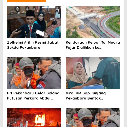
Zulhelmi Arifin Resmi Jabat
Kendaraan Keluar Tol Muara
Sekda Pekanbaru
Fajar Dialihkan ke
Pekanbaru
PN Pekanbaru Gelar Sidang
Viral RM Sop Tunjang
Putusan Perkara Abdul
Pekanbaru Bentak
Wahid 30 Juli 2026
Pelanggan, Pemilik Minta
Maaf