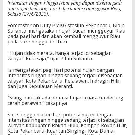
intensitas ringan hingga lebat yang dapat disertai petir
y
dan angin kencang masih berpotensi mengguyur Riau,
u
Selasa (27/6/2023).
r
S
Forecaster on Duty BMKG stasiun Pekanbaru, Bibin
e
Sulianto, mengatakan hujan sudah mengguyur Riau
b
pada pagi hari dan akan kembali mengguyur Riau
a
pada sore hingga dini hari.
g
i
“Hujan tidak merata, hanya terjadi di sebagian
a
wilayah Riau saja,” ujar Bibin Sulianto.
n
W
i
Ia mengatakan pagi hari potensi hujan dengan
l
intensitas ringan hingga sedang terjadi disebagian
a
wilayah Kota Pekanbaru, Pelalawan, Indragiri Hilir
y
dan juga Kepulauan Meranti.
a
h
“Siang hari tak ada potensi hujan, cuaca cenderung
R
cerah berawan,” cakapnya.
i
a
Sore hingga malam hari potensi hujan dengan
u
intensitas ringan hingga sedang terjadi di sebagian
wilayah Kabupaten Rokan Hulu, Kampar, Rokan Hilir,
Kota Pekanbaru, Kuantan Singingi, Kota Dumai,