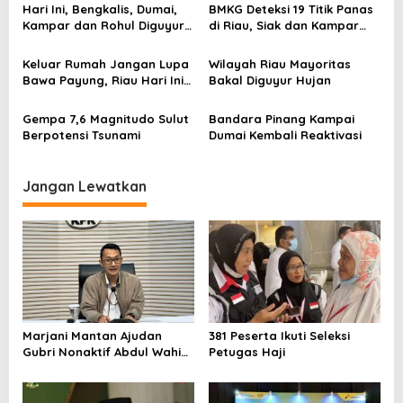
Hari Ini, Bengkalis, Dumai,
BMKG Deteksi 19 Titik Panas
o
Kampar dan Rohul Diguyur
di Riau, Siak dan Kampar
s
Hujan
Tertinggi
Keluar Rumah Jangan Lupa
Wilayah Riau Mayoritas
Bawa Payung, Riau Hari Ini
Bakal Diguyur Hujan
Diguyur Hujan
Gempa 7,6 Magnitudo Sulut
Bandara Pinang Kampai
Berpotensi Tsunami
Dumai Kembali Reaktivasi
Jangan Lewatkan
Marjani Mantan Ajudan
381 Peserta Ikuti Seleksi
Gubri Nonaktif Abdul Wahid
Petugas Haji
Ditetapkan Tersangka