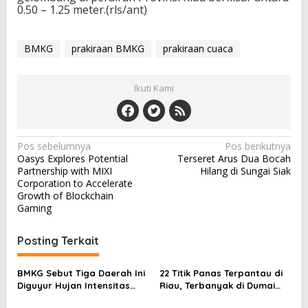
0.50 – 1.25 meter.(rls/ant)
BMKG
prakiraan BMKG
prakiraan cuaca
Ikuti Kami
N
Pos sebelumnya
Pos berikutnya
Oasys Explores Potential
Terseret Arus Dua Bocah
a
Partnership with MIXI
Hilang di Sungai Siak
v
Corporation to Accelerate
Growth of Blockchain
i
Gaming
g
a
Posting Terkait
s
BMKG Sebut Tiga Daerah Ini
22 Titik Panas Terpantau di
i
Diguyur Hujan Intensitas
Riau, Terbanyak di Dumai
p
Ringan
dan Rokanhilir