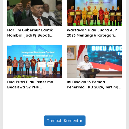
Hari Ini Gubernur Lantik
Wartawan Riau Juara AJP
Hambali jadi Pj Bupati
2023 Menangi 6 Kategori
Kampar
yang Diperlombakan, Ini
Namanya
Dua Putri Riau Penerima
Ini Rincian 13 Pemda
Beasiswa S2 PHR
Penerima TKD 2024, Tertinggi
Diberangkatkan ke Amerika
Kampar dan Bengkalis
Tambah Komentar