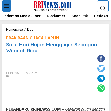
L
e
w
a
Pedoman Media Siber
Disclaimer
Kode Etik
Redaksi
t
i
k
S
Homepage
/
Riau
e
o
k
PRAKIRAAN CUACA HARI INI
r
o
e
Sore Hari Hujan Mengguyur Sebagian
n
H
Wilayah Riau
t
a
e
r
n
i
H
u
RRINEWSS
27/06/2023
j
Riau
a
n
M
e
n
g
g
PEKANBARU RRINEWSS.COM
–
Guyuran hujan dengan
u