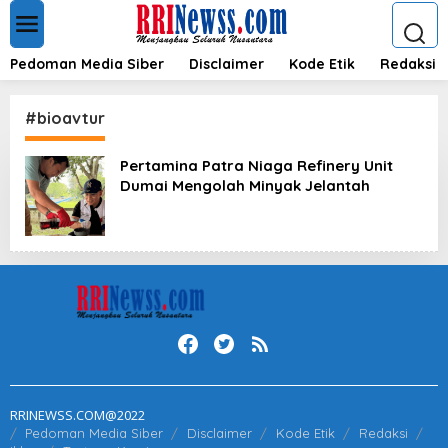
L
e
w
a
Pedoman Media Siber
Disclaimer
Kode Etik
Redaksi
t
i
k
#bioavtur
e
k
Pertamina Patra Niaga Refinery Unit
o
Dumai Mengolah Minyak Jelantah
n
t
e
n
RRINEWSS.COM@2022
Pedoman Media Siber
Disclaimer
Kode Etik
Redaksi