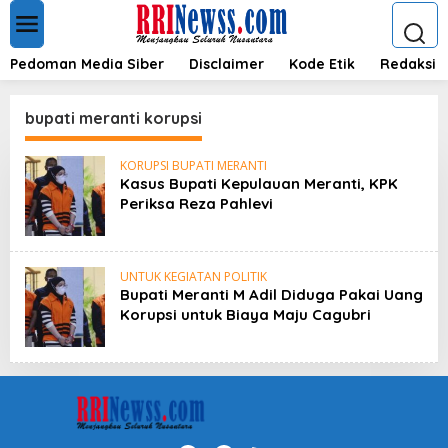
L
e
w
a
Pedoman Media Siber
Disclaimer
Kode Etik
Redaksi
t
i
k
bupati meranti korupsi
e
k
KORUPSI BUPATI MERANTI
o
Kasus Bupati Kepulauan Meranti, KPK
n
Periksa Reza Pahlevi
t
e
n
UNTUK KEGIATAN POLITIK
Bupati Meranti M Adil Diduga Pakai Uang
Korupsi untuk Biaya Maju Cagubri