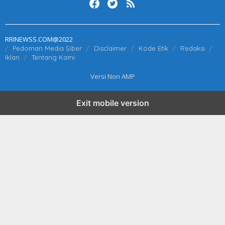
RRINEWSS.COM@2022
Pedoman Media Siber
Disclaimer
Kode Etik
Redaksi
Iklan
Tentang Kami
Versi Non AMP
Exit mobile version