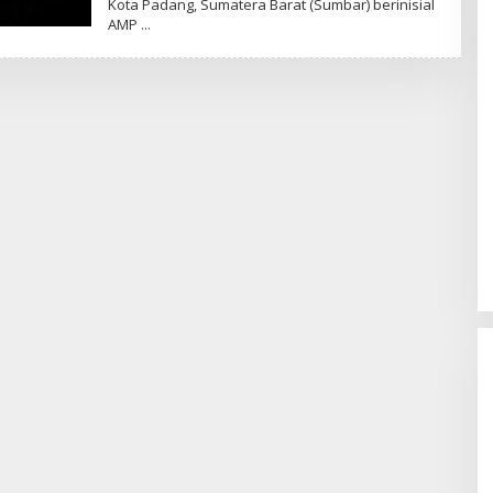
Kota Padang, Sumatera Barat (Sumbar) berinisial
AMP
Memperluas Cakrawala:
Mahasiswa Asal Uzbekistan,
Dulatkhan, Meniti Masa Depan di
CUHK