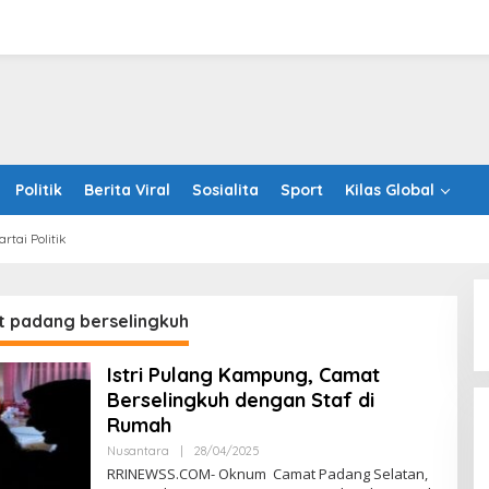
Politik
Berita Viral
Sosialita
Sport
Kilas Global
artai Politik
 padang berselingkuh
Istri Pulang Kampung, Camat
Berselingkuh dengan Staf di
Rumah
Oleh
Nusantara
|
28/04/2025
RRINEWSS
RRINEWSS.COM- Oknum Camat Padang Selatan,