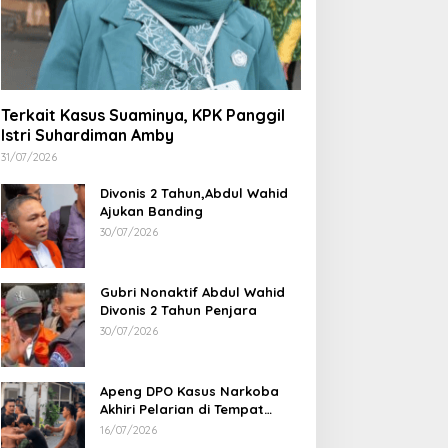
31/07/2026
Divonis 2 Tahun,Abdul Wahid
Ajukan Banding
30/07/2026
Gubri Nonaktif Abdul Wahid
Divonis 2 Tahun Penjara
30/07/2026
Apeng DPO Kasus Narkoba
Akhiri Pelarian di Tempat
Persembunyiannya di Kampar
16/07/2026
Ditemukan Mayat Pria
Terkubur di Perkarangan
Rumah
16/07/2026