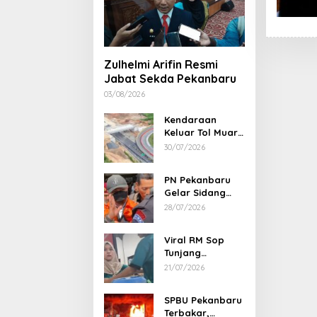
Zulhelmi Arifin Resmi
Jabat Sekda Pekanbaru
03/08/2026
Kendaraan
Keluar Tol Muara
Fajar Dialihkan
30/07/2026
ke Pekanbaru
PN Pekanbaru
Gelar Sidang
Putusan Perkara
28/07/2026
Abdul Wahid 30
Juli 2026
Viral RM Sop
Tunjang
Pekanbaru
21/07/2026
Bentak
Pelanggan,
SPBU Pekanbaru
Pemilik Minta
Terbakar,
Maaf