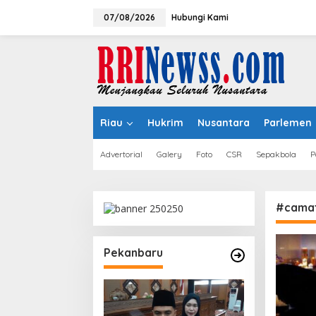
Lewati
ke
07/08/2026
Hubungi Kami
konten
Riau
Hukrim
Nusantara
Parlemen
Advertorial
Galery
Foto
CSR
Sepakbola
P
#camat
Pekanbaru