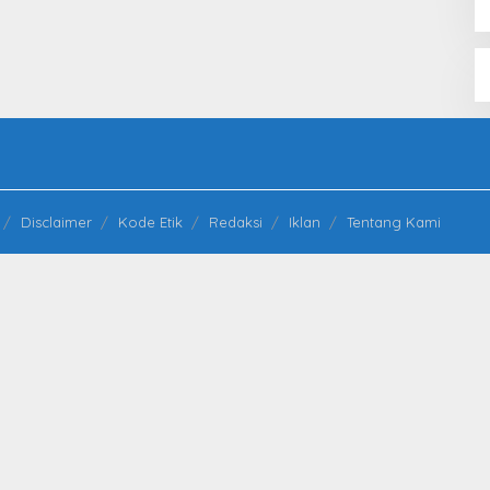
Disclaimer
Kode Etik
Redaksi
Iklan
Tentang Kami