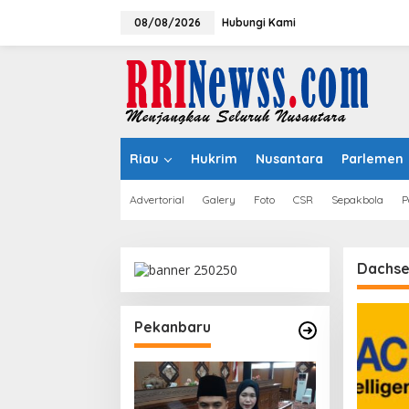
Lewati
ke
08/08/2026
Hubungi Kami
konten
Riau
Hukrim
Nusantara
Parlemen
Advertorial
Galery
Foto
CSR
Sepakbola
P
Dachse
Pekanbaru