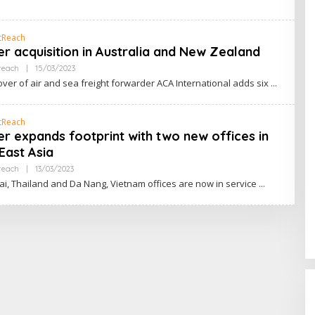
tReach
r acquisition in Australia and New Zealand
Oleh
reach
|
15/03/2023
RRINEWSS
ver of air and sea freight forwarder ACA International adds six
tReach
r expands footprint with two new offices in
East Asia
Oleh
reach
|
13/03/2023
RRINEWSS
i, Thailand and Da Nang, Vietnam offices are now in service
Cinta Ditolak, Pemuda di Dumai
Aniaya Bapak Calon Mertua
Gunakan Celurit
Di Dumai
|
07/08/2026