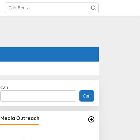
Cari
Cari
Memperluas Cak
Mahasiswa Asal 
Media Outreach
Dulatkhan, Menit
CUHK