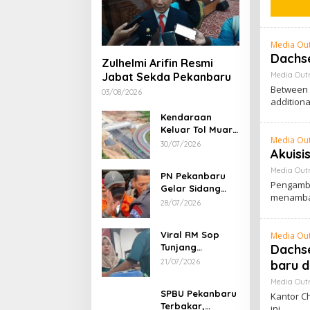
Media Ou
Dachse
Zulhelmi Arifin Resmi
Media Out
Jabat Sekda Pekanbaru
Between 
03/08/2026
additiona
Kendaraan
Keluar Tol Muara
Media Ou
Fajar Dialihkan
30/07/2026
Akuisi
ke Pekanbaru
Media Out
PN Pekanbaru
Pengambi
Gelar Sidang
menamba
Putusan Perkara
28/07/2026
Abdul Wahid 30
Juli 2026
Viral RM Sop
Media Ou
Dachs
Tunjang
Pekanbaru
21/07/2026
baru d
Bentak
Media Out
Pelanggan,
SPBU Pekanbaru
Kantor C
Pemilik Minta
Terbakar,
ini
Maaf