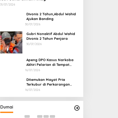
31/07/2026
Divonis 2 Tahun,Abdul Wahid
Ajukan Banding
30/07/2026
Gubri Nonaktif Abdul Wahid
Divonis 2 Tahun Penjara
30/07/2026
Apeng DPO Kasus Narkoba
Akhiri Pelarian di Tempat
Persembunyiannya di Kampar
16/07/2026
Ditemukan Mayat Pria
Terkubur di Perkarangan
Rumah
16/07/2026
Bahas Sekolah Nasional Terpadu,
Bapas dan Pemk
Empat Kepala Daerah Temui
Nota Kesepakat
Kemendikdasmen
Pelaksanaan Pida
Di Dumai
|
06/08/2026
Di Dumai
|
06/08/2026
Dumai