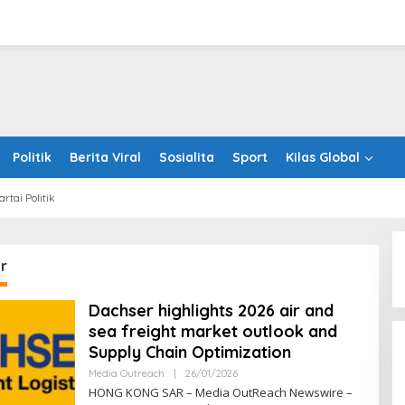
Politik
Berita Viral
Sosialita
Sport
Kilas Global
artai Politik
r
Dachser highlights 2026 air and
sea freight market outlook and
Supply Chain Optimization
Oleh
Media Outreach
|
26/01/2026
RRINEWSS
HONG KONG SAR – Media OutReach Newswire –