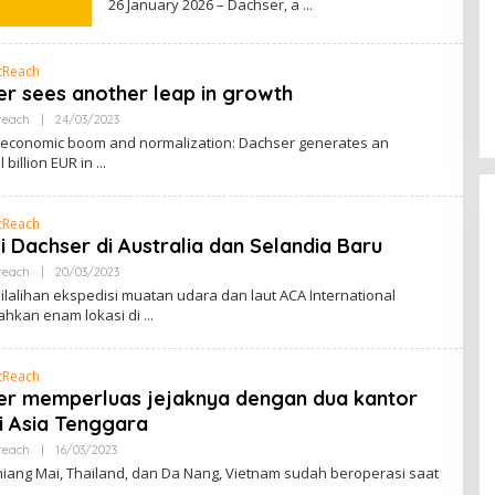
26 January 2026 – Dachser, a
Sentosa GrillFest 2026 Returns
tReach
with Its Largest Line-Up Yet: 42
r sees another leap in growth
Food Vendors, First-Ever
Oleh
reach
|
24/03/2023
Omakase-Inspired Beachfront
RRINEWSS
economic boom and normalization: Dachser generates an
Dining and Returning Crowd
l billion EUR in
Favourites
tReach
si Dachser di Australia dan Selandia Baru
Oleh
reach
|
20/03/2023
RRINEWSS
lalihan ekspedisi muatan udara dan laut ACA International
hkan enam lokasi di
tReach
er memperluas jejaknya dengan dua kantor
i Asia Tenggara
Oleh
reach
|
16/03/2023
RRINEWSS
hiang Mai, Thailand, dan Da Nang, Vietnam sudah beroperasi saat