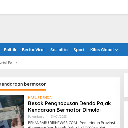
Politik
Berita Viral
Sosialita
Sport
Kilas Global
artai Politik
kendaraan bermotor
HAPUS DENDA
Besok Penghapusan Denda Pajak
Kendaraan Bermotor Dimulai
Oleh
Pekanbaru
|
31/01/2023
RRINEWSS
PEKANBARU RRINEWSS.COM –Pemerintah Provinsi
(Pemprov) Riau besok, Rabu (1/2/2023) mulai