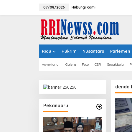
Lewati
ke
07/08/2026
Hubungi Kami
konten
Riau
Hukrim
Nusantara
Parlemen
Advertorial
Galery
Foto
CSR
Sepakbola
P
denda 
Pekanbaru