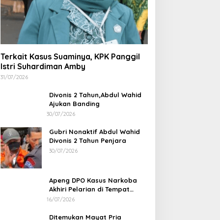
31/07/2026
Divonis 2 Tahun,Abdul Wahid
Ajukan Banding
30/07/2026
Gubri Nonaktif Abdul Wahid
Divonis 2 Tahun Penjara
30/07/2026
Apeng DPO Kasus Narkoba
Akhiri Pelarian di Tempat
Persembunyiannya di Kampar
16/07/2026
Ditemukan Mayat Pria
Terkubur di Perkarangan
Rumah
16/07/2026
Bapas dan Pemko Dumai Teken
Korupsi Distrik 
Nota Kesepakatan Tempat
Kejari Periksa 2
Pelaksanaan Pidana Kerja Sosial
Di Dumai
|
06/08/2026
Di Dumai
|
05/08/202
Dumai