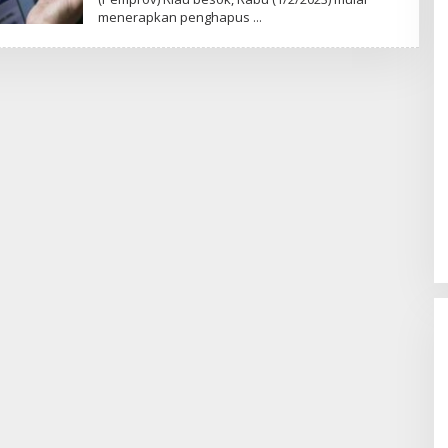
menerapkan penghapus
Memperluas Cakrawala:
Mahasiswa Asal Uzbekistan,
Dulatkhan, Meniti Masa Depan di
CUHK