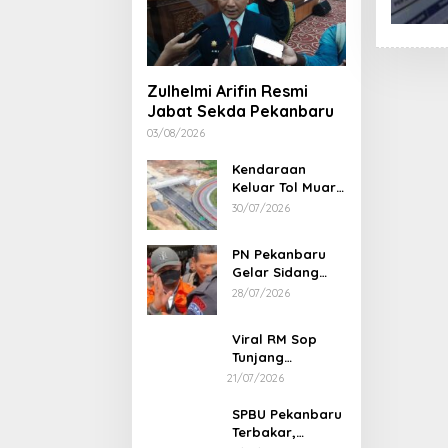
Zulhelmi Arifin Resmi
Jabat Sekda Pekanbaru
03/08/2026
Kendaraan
Keluar Tol Muara
Fajar Dialihkan
30/07/2026
ke Pekanbaru
PN Pekanbaru
Gelar Sidang
Putusan Perkara
28/07/2026
Abdul Wahid 30
Juli 2026
Viral RM Sop
Tunjang
Pekanbaru
21/07/2026
Bentak
Pelanggan,
SPBU Pekanbaru
Pemilik Minta
Terbakar,
Maaf