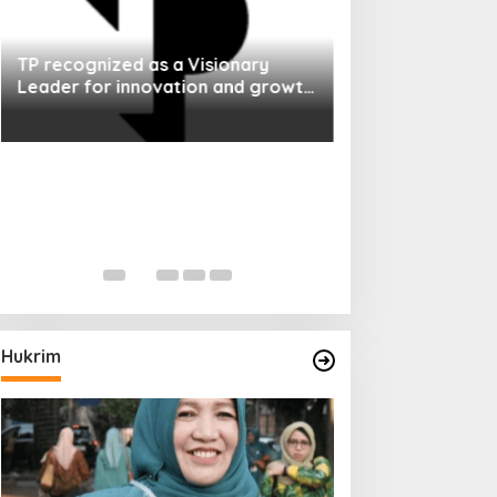
TP recognized as a Visionary
Leader for innovation and growth
in Frost & Sullivan’s 2026 Frost
Radar™ for Customer Experience
Management Services in Asia-
Pacific
Hukrim
Terkait Kasus Suaminya, KPK Panggil
Istri Suhardiman Amby