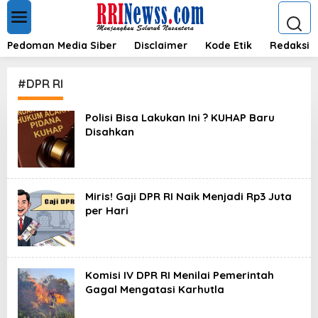
L
e
w
a
Pedoman Media Siber
Disclaimer
Kode Etik
Redaksi
t
i
k
#DPR RI
e
k
Polisi Bisa Lakukan Ini ? KUHAP Baru
o
Disahkan
n
t
e
n
Miris! Gaji DPR RI Naik Menjadi Rp3 Juta
per Hari
Komisi IV DPR RI Menilai Pemerintah
Gagal Mengatasi Karhutla