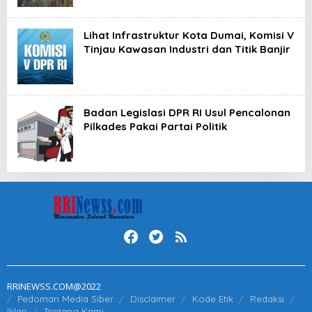
Lihat Infrastruktur Kota Dumai, Komisi V
Tinjau Kawasan Industri dan Titik Banjir
Badan Legislasi DPR RI Usul Pencalonan
Pilkades Pakai Partai Politik
RRINEWSS.COM@2022
Pedoman Media Siber
Disclaimer
Kode Etik
Redaksi
Iklan
Tentang Kami