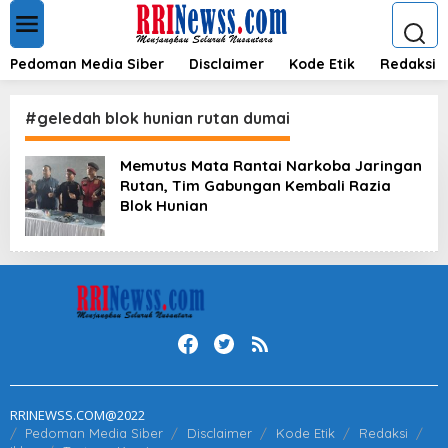
L
e
w
a
Pedoman Media Siber
Disclaimer
Kode Etik
Redaksi
t
i
k
#geledah blok hunian rutan dumai
e
k
Memutus Mata Rantai Narkoba Jaringan
o
Rutan, Tim Gabungan Kembali Razia
n
t
Blok Hunian
e
n
RRINEWSS.COM@2022
Pedoman Media Siber
Disclaimer
Kode Etik
Redaksi