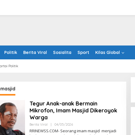
Politik
Berita Viral
Sosialita
Sport
Kilas Global
artai Politik
masjid
Tegur Anak-anak Bermain
Mikrofon, Imam Masjid Dikeroyok
Warga
Oleh
Berita Viral
|
04/05/2026
RRINEWSS
RRINEWSS.COM- Seorang imam masjid menjadi