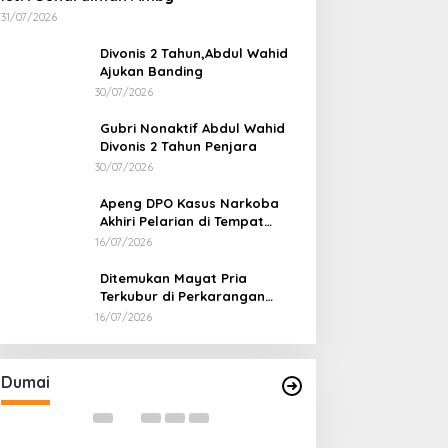
31/07/2026
Divonis 2 Tahun,Abdul Wahid
Ajukan Banding
30/07/2026
Gubri Nonaktif Abdul Wahid
Divonis 2 Tahun Penjara
30/07/2026
Apeng DPO Kasus Narkoba
Akhiri Pelarian di Tempat
Persembunyiannya di Kampar
16/07/2026
Ditemukan Mayat Pria
Terkubur di Perkarangan
Rumah
16/07/2026
Bahas Sekolah Nasional Terpadu,
Bapas dan Pemk
Empat Kepala Daerah Temui
Nota Kesepakat
Kemendikdasmen
Pelaksanaan Pida
Di Dumai
|
06/08/2026
Di Dumai
|
06/08/2026
Dumai