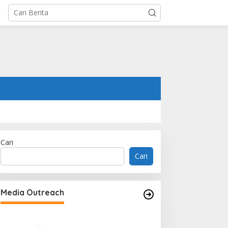
Cari
Cari
Memperluas Cak
Mahasiswa Asal 
Media Outreach
Dulatkhan, Menit
CUHK