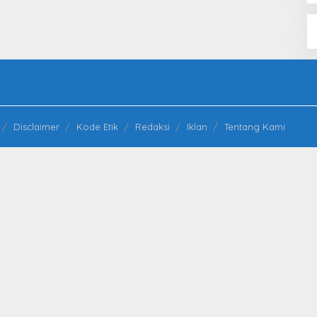
Disclaimer
Kode Etik
Redaksi
Iklan
Tentang Kami