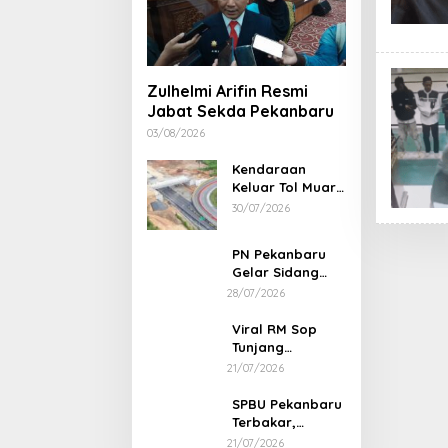
Zulhelmi Arifin Resmi
Jabat Sekda Pekanbaru
03/08/2026
Kendaraan
Keluar Tol Muara
Fajar Dialihkan
30/07/2026
ke Pekanbaru
PN Pekanbaru
Gelar Sidang
Putusan Perkara
28/07/2026
Abdul Wahid 30
Juli 2026
Viral RM Sop
Tunjang
Pekanbaru
21/07/2026
Bentak
Pelanggan,
SPBU Pekanbaru
Pemilik Minta
Terbakar,
Maaf
Diduga Sumber
21/07/2026