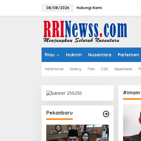
Lewati
ke
08/08/2026
Hubungi Kami
konten
Riau
Hukrim
Nusantara
Parlemen
Advertorial
Galery
Foto
CSR
Sepakbola
P
#imam 
Pekanbaru