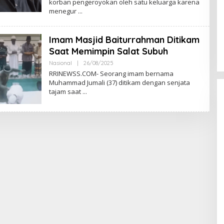
korban pengeroyokan oleh satu keluarga karena
menegur
Sentosa GrillFest 2026 Returns
Imam Masjid Baiturrahman Ditikam
with Its Largest Line-Up Yet: 42
Food Vendors, First-Ever
Saat Memimpin Salat Subuh
Omakase-Inspired Beachfront
Oleh
Nasional
|
26/08/2025
Dining and Returning Crowd
RRINEWSS
RRINEWSS.COM- Seorang imam bernama
Favourites
Muhammad Jumali (37) ditikam dengan senjata
tajam saat