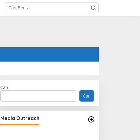
Cari
Cari
MORROW Targets US$230 Million
Annual Revenue as Singapore
Media Outreach
Flagship Launches