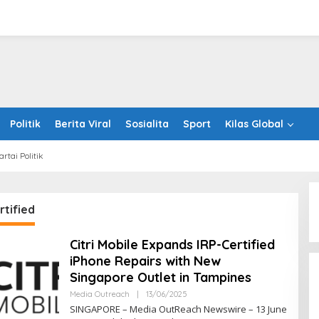
Politik
Berita Viral
Sosialita
Sport
Kilas Global
artai Politik
tified
Citri Mobile Expands IRP-Certified
tes Nine
Bee Choo Origin Launches Dead
iPhone Repairs with New
ur, Family and
Sea Mud Mineral Scalp Detox
Four Bold New
Mask in Singapore
Singapore Outlet in Tampines
Oleh
Media Outreach
|
13/06/2025
RRINEWSS
SINGAPORE – Media OutReach Newswire – 13 June