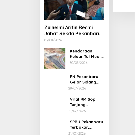
Holistic Way Unveils New Plant-
Based Menopause Relief
Zulhelmi Arifin Resmi
Supplement
Jabat Sekda Pekanbaru
03/08/2026
Kendaraan
Keluar Tol Muara
Fajar Dialihkan
30/07/2026
ke Pekanbaru
PN Pekanbaru
Gelar Sidang
Putusan Perkara
28/07/2026
Abdul Wahid 30
Juli 2026
Viral RM Sop
Tunjang
Pekanbaru
21/07/2026
Bentak
Pelanggan,
SPBU Pekanbaru
Pemilik Minta
Terbakar,
Maaf
Diduga Sumber
21/07/2026