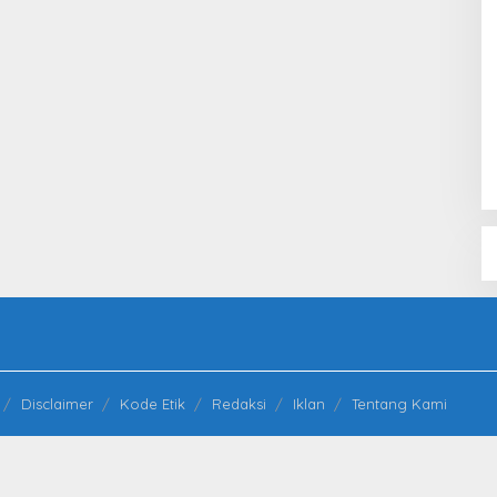
Disclaimer
Kode Etik
Redaksi
Iklan
Tentang Kami