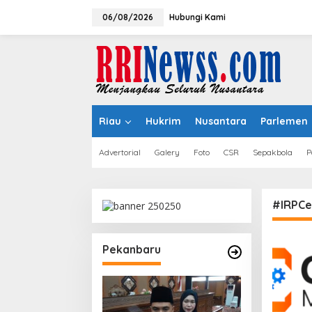
Lewati
ke
06/08/2026
Hubungi Kami
konten
Riau
Hukrim
Nusantara
Parlemen
Advertorial
Galery
Foto
CSR
Sepakbola
P
#IRPCer
Woh Hup Celebra
Pekanbaru
Decades of Flavo
Innovation with 
Sauces