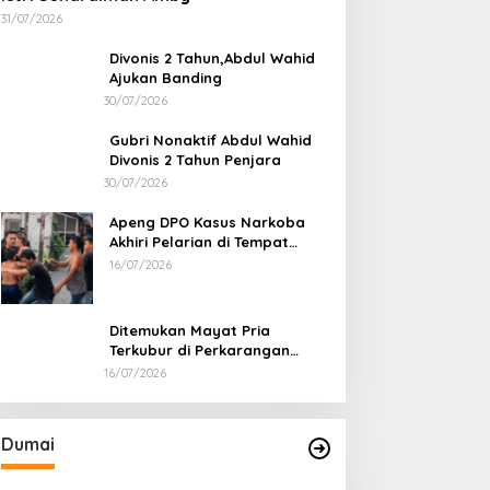
31/07/2026
Divonis 2 Tahun,Abdul Wahid
Ajukan Banding
30/07/2026
Gubri Nonaktif Abdul Wahid
Divonis 2 Tahun Penjara
30/07/2026
Apeng DPO Kasus Narkoba
Akhiri Pelarian di Tempat
Persembunyiannya di Kampar
16/07/2026
Ditemukan Mayat Pria
Terkubur di Perkarangan
Rumah
16/07/2026
Latihan Terintegrasi,Danlanal
Dumai jadi Warga Kehormatan
Korps Arhanud
Di Dumai
|
04/08/2026
Dumai