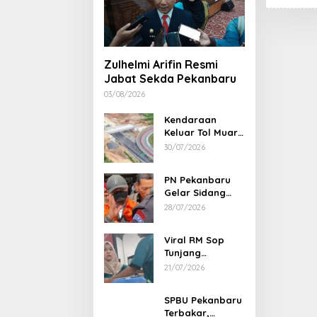
Zulhelmi Arifin Resmi
Jabat Sekda Pekanbaru
03/08/2026
Kendaraan
Keluar Tol Muara
Fajar Dialihkan
30/07/2026
ke Pekanbaru
PN Pekanbaru
Gelar Sidang
Putusan Perkara
28/07/2026
Abdul Wahid 30
Juli 2026
Viral RM Sop
Tunjang
Pekanbaru
21/07/2026
Bentak
Pelanggan,
SPBU Pekanbaru
Pemilik Minta
Terbakar,
Maaf