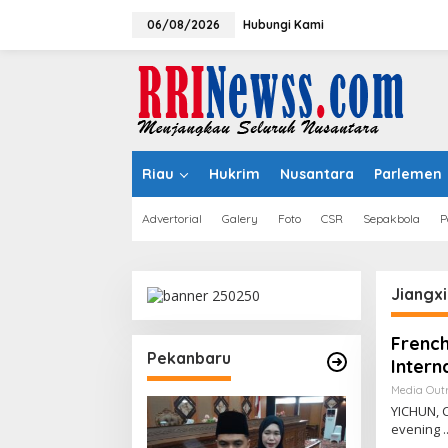
Lewati
ke
06/08/2026
Hubungi Kami
konten
Riau
Hukrim
Nusantara
Parlemen
Advertorial
Galery
Foto
CSR
Sepakbola
P
Jiangxi
French
Pekanbaru
Intern
Media Out
YICHUN, 
evening