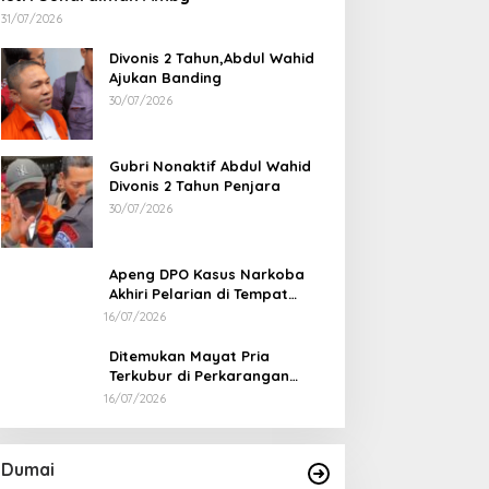
31/07/2026
Divonis 2 Tahun,Abdul Wahid
Ajukan Banding
30/07/2026
Gubri Nonaktif Abdul Wahid
Divonis 2 Tahun Penjara
30/07/2026
Apeng DPO Kasus Narkoba
Akhiri Pelarian di Tempat
Persembunyiannya di Kampar
16/07/2026
Ditemukan Mayat Pria
Terkubur di Perkarangan
Rumah
16/07/2026
Bapas dan Pemko Dumai Teken
Korupsi Distrik 
Nota Kesepakatan Tempat
Kejari Periksa 2
Pelaksanaan Pidana Kerja Sosial
Di Dumai
|
06/08/2026
Di Dumai
|
05/08/202
Dumai