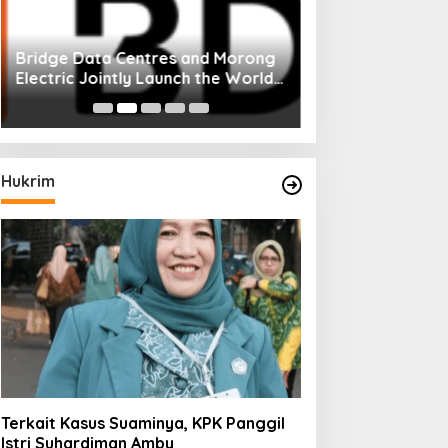
Bridge Data Centres and Morong
Electric Jointly Launch the World’s
First Fully Prefabricated Power
Module for AI Data Centres
Hukrim
Terkait Kasus Suaminya, KPK Panggil
Istri Suhardiman Amby