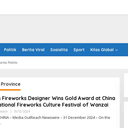
Politik
Berita Viral
Sosialita
Sport
Kilas Global
artai Politik
 Province
 Fireworks Designer Wins Gold Award at China
ational Fireworks Culture Festival of Wanzai
Oleh
reach
|
31/12/2024
RRINEWSS
CHINA – Media OutReach Newswire – 31 December 2024 – On the