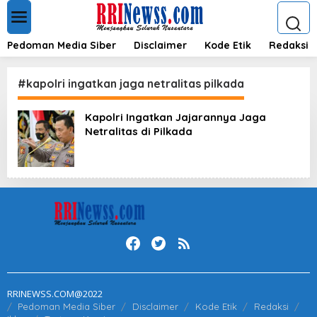
L
e
w
a
Pedoman Media Siber
Disclaimer
Kode Etik
Redaksi
t
i
k
#kapolri ingatkan jaga netralitas pilkada
e
k
Kapolri Ingatkan Jajarannya Jaga
o
Netralitas di Pilkada
n
t
e
n
RRINEWSS.COM@2022
Pedoman Media Siber
Disclaimer
Kode Etik
Redaksi