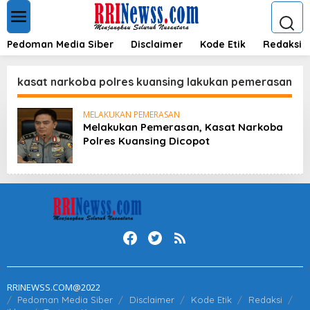
L
e
w
a
Pedoman Media Siber
Disclaimer
Kode Etik
Redaksi
t
i
k
kasat narkoba polres kuansing lakukan pemerasan
e
k
MELAKUKAN PEMERASAN
o
Melakukan Pemerasan, Kasat Narkoba
n
Polres Kuansing Dicopot
t
e
n
RRINEWSS.COM@2022
Pedoman Media Siber
Disclaimer
Kode Etik
Redaksi