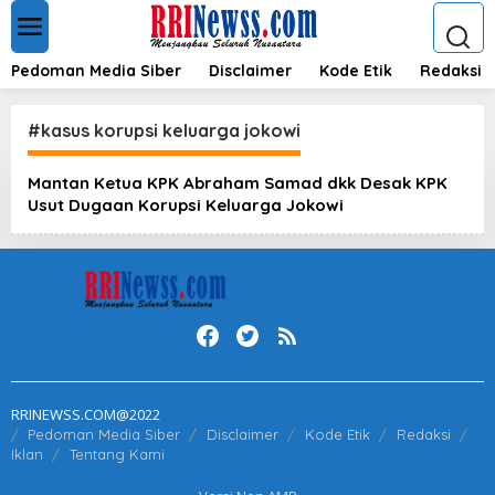
L
e
w
a
Pedoman Media Siber
Disclaimer
Kode Etik
Redaksi
t
i
k
#kasus korupsi keluarga jokowi
e
k
Mantan Ketua KPK Abraham Samad dkk Desak KPK
o
Usut Dugaan Korupsi Keluarga Jokowi
n
t
e
n
RRINEWSS.COM@2022
Pedoman Media Siber
Disclaimer
Kode Etik
Redaksi
Iklan
Tentang Kami