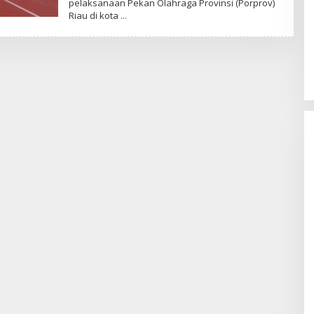
pelaksanaan Pekan Olahraga Provinsi (Porprov)
Riau di kota
Sentosa GrillFest 2026 Returns
with Its Largest Line-Up Yet: 42
Food Vendors, First-Ever
Omakase-Inspired Beachfront
Dining and Returning Crowd
Favourites