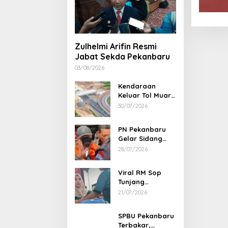
Zulhelmi Arifin Resmi
Jabat Sekda Pekanbaru
03/08/2026
Kendaraan
Keluar Tol Muara
Fajar Dialihkan
30/07/2026
ke Pekanbaru
PN Pekanbaru
Gelar Sidang
Putusan Perkara
28/07/2026
Abdul Wahid 30
Juli 2026
Viral RM Sop
Tunjang
Pekanbaru
21/07/2026
Bentak
Pelanggan,
SPBU Pekanbaru
Pemilik Minta
Terbakar,
Maaf