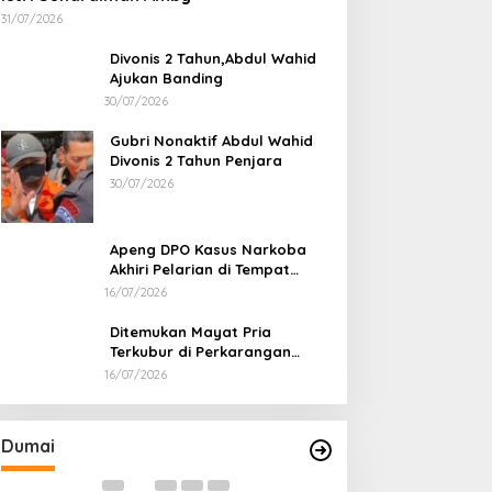
31/07/2026
Divonis 2 Tahun,Abdul Wahid
Ajukan Banding
30/07/2026
Gubri Nonaktif Abdul Wahid
Divonis 2 Tahun Penjara
30/07/2026
Apeng DPO Kasus Narkoba
Akhiri Pelarian di Tempat
Persembunyiannya di Kampar
16/07/2026
Ditemukan Mayat Pria
Terkubur di Perkarangan
Rumah
16/07/2026
Bahas Sekolah Nasional Terpadu,
Bapas dan Pemk
Empat Kepala Daerah Temui
Nota Kesepakat
Kemendikdasmen
Pelaksanaan Pida
Di Dumai
|
06/08/2026
Di Dumai
|
06/08/2026
Dumai