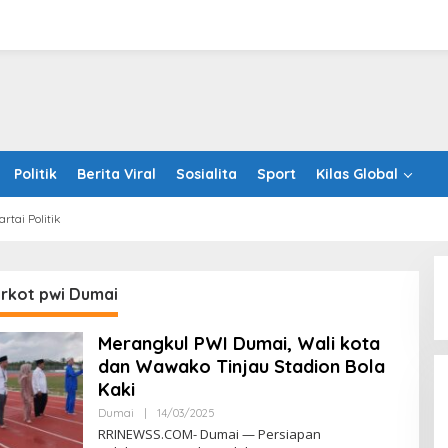
Politik
Berita Viral
Sosialita
Sport
Kilas Global
artai Politik
rkot pwi Dumai
Merangkul PWI Dumai, Wali kota
dan Wawako Tinjau Stadion Bola
Kaki
Oleh
Dumai
|
14/03/2025
RRINEWSS
RRINEWSS.COM- Dumai — Persiapan