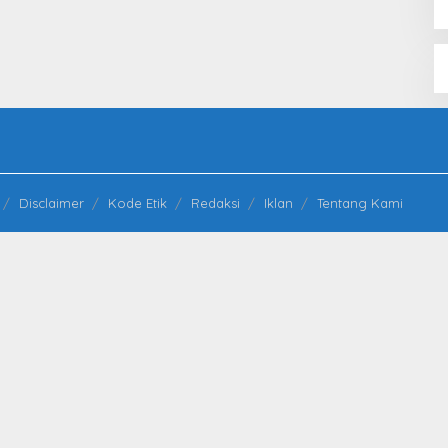
Disclaimer
Kode Etik
Redaksi
Iklan
Tentang Kami