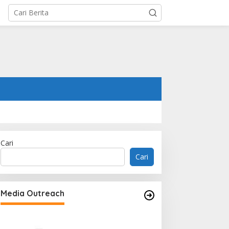
Cari
Cari
Memperluas Cak
Mahasiswa Asal 
Media Outreach
Dulatkhan, Menit
CUHK