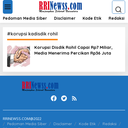
L
e
w
a
Pedoman Media Siber
Disclaimer
Kode Etik
Redaksi
t
i
k
#korupsi kadisdik rohil
e
k
Korupsi Disdik Rohil Capai Rp7 Miliar,
o
Media Menerima Percikan Rp36 Juta
n
t
e
n
RRINEWSS.COM@2022
Pedoman Media Siber
Disclaimer
Kode Etik
Redaksi