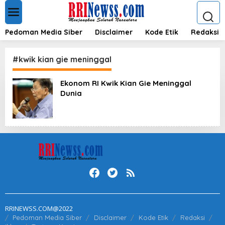
L
e
w
a
Pedoman Media Siber
Disclaimer
Kode Etik
Redaksi
t
i
k
#kwik kian gie meninggal
e
k
Ekonom RI Kwik Kian Gie Meninggal
o
Dunia
n
t
e
n
RRINEWSS.COM@2022
Pedoman Media Siber
Disclaimer
Kode Etik
Redaksi