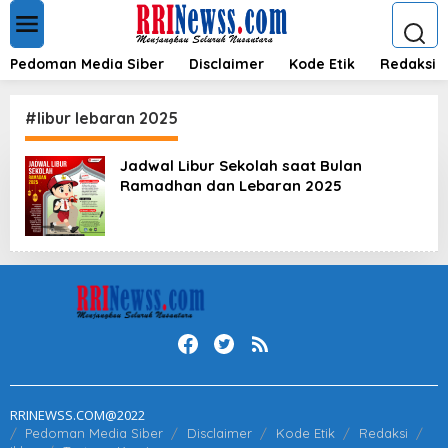
L
e
w
a
Pedoman Media Siber
Disclaimer
Kode Etik
Redaksi
t
i
k
#libur lebaran 2025
e
k
Jadwal Libur Sekolah saat Bulan
o
Ramadhan dan Lebaran 2025
n
t
e
n
RRINEWSS.COM@2022
Pedoman Media Siber
Disclaimer
Kode Etik
Redaksi