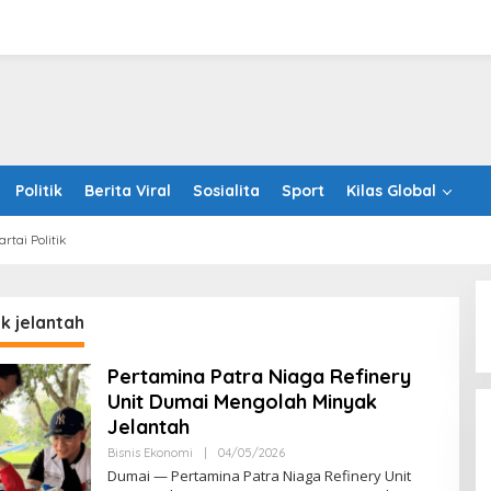
Politik
Berita Viral
Sosialita
Sport
Kilas Global
artai Politik
k jelantah
Pertamina Patra Niaga Refinery
Unit Dumai Mengolah Minyak
Jelantah
Oleh
Bisnis Ekonomi
|
04/05/2026
RRINEWSS
Dumai — Pertamina Patra Niaga Refinery Unit