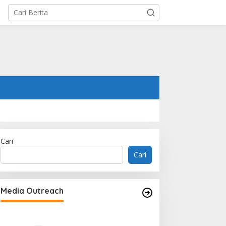
Cari
Cari
Memperluas Cak
Mahasiswa Asal 
Media Outreach
Dulatkhan, Menit
CUHK