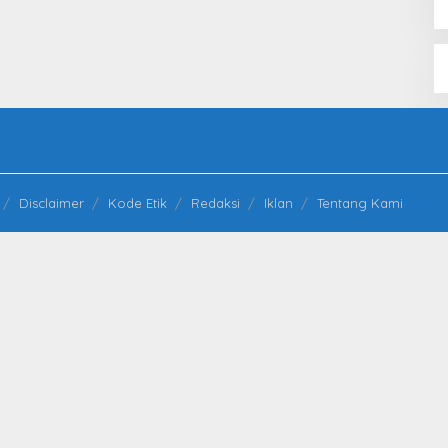
Disclaimer
Kode Etik
Redaksi
Iklan
Tentang Kami