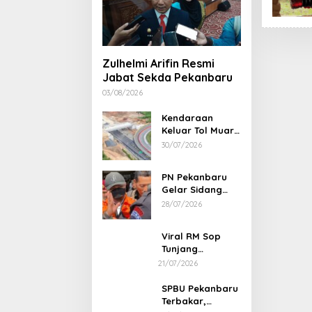
Zulhelmi Arifin Resmi
Jabat Sekda Pekanbaru
03/08/2026
Kendaraan
Keluar Tol Muara
Fajar Dialihkan
30/07/2026
ke Pekanbaru
PN Pekanbaru
Gelar Sidang
Putusan Perkara
28/07/2026
Abdul Wahid 30
Juli 2026
Viral RM Sop
Tunjang
Pekanbaru
21/07/2026
Bentak
Pelanggan,
SPBU Pekanbaru
Pemilik Minta
Terbakar,
Maaf