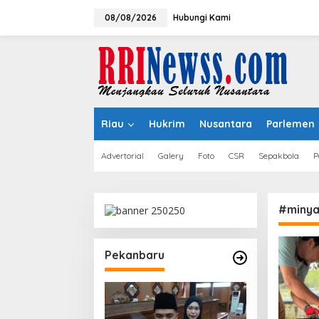
Lewati
ke
08/08/2026
Hubungi Kami
konten
Riau
Hukrim
Nusantara
Parlemen
Advertorial
Galery
Foto
CSR
Sepakbola
P
#minya
Pekanbaru