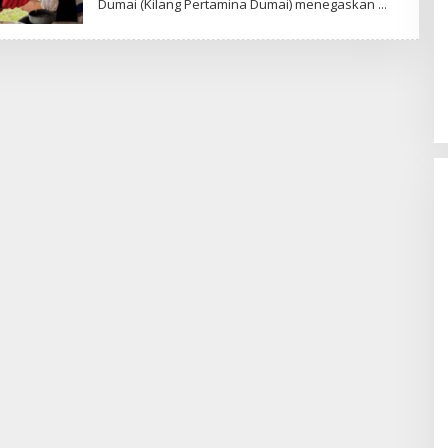
Dumai (Kilang Pertamina Dumai) menegaskan
Sentosa GrillFest 2026 Returns
with Its Largest Line-Up Yet: 42
Food Vendors, First-Ever
Omakase-Inspired Beachfront
Dining and Returning Crowd
Favourites