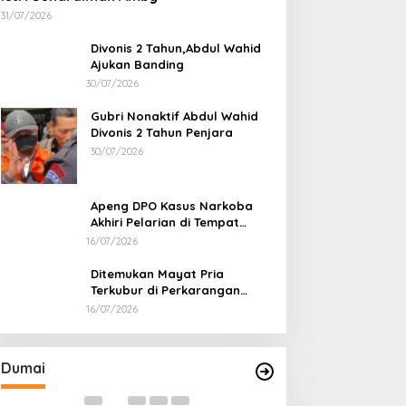
31/07/2026
Divonis 2 Tahun,Abdul Wahid
Ajukan Banding
30/07/2026
Gubri Nonaktif Abdul Wahid
Divonis 2 Tahun Penjara
30/07/2026
Apeng DPO Kasus Narkoba
Akhiri Pelarian di Tempat
Persembunyiannya di Kampar
16/07/2026
Ditemukan Mayat Pria
Terkubur di Perkarangan
Rumah
16/07/2026
Bahas Sekolah Nasional Terpadu,
Bapas dan Pemk
Empat Kepala Daerah Temui
Nota Kesepakat
Kemendikdasmen
Pelaksanaan Pida
Di Dumai
|
06/08/2026
Di Dumai
|
06/08/2026
Dumai