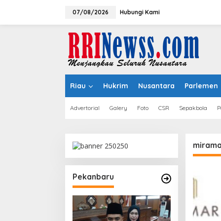
Lewati
ke
07/08/2026
Hubungi Kami
konten
Riau
Hukrim
Nusantara
Parlemen
Advertorial
Galery
Foto
CSR
Sepakbola
P
mirama
Pekanbaru