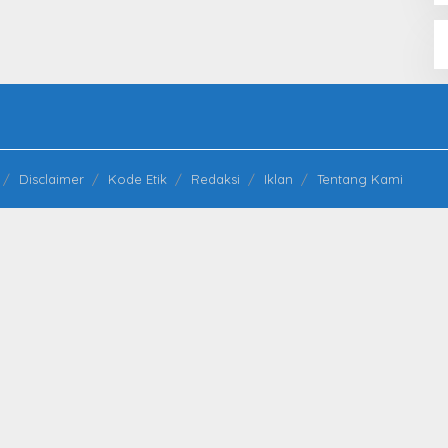
Disclaimer
Kode Etik
Redaksi
Iklan
Tentang Kami