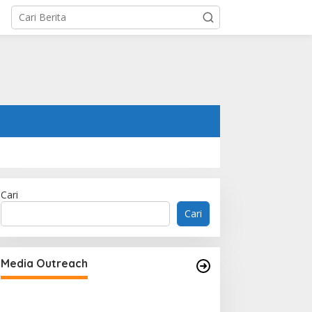
Cari
Cari
Woh Hup Celebrates Nine
Decades of Flavour, Family and
Media Outreach
Innovation with Four Bold New
Sauces