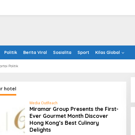
Politik
Berita Viral
Sosialita
Sport
Kilas Global
artai Politik
r hotel
Media OutReach
Holistic Way Unveils New Plant-
Miramar Group Presents the First-
Based Menopause Relief
Ever Gourmet Month Discover
Supplement
Hong Kong’s Best Culinary
Delights