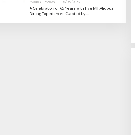
Oleh
Media Outreach
|
08/05/2023
RRINEWSS
A Celebration of 65 Years with Five MIRAlicious
Dining Experiences Curated by
anding Initiative
 at Insurance Asia