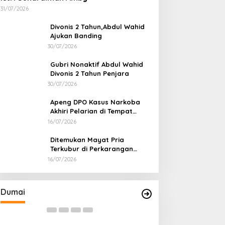
31/07/2026
Divonis 2 Tahun,Abdul Wahid
Ajukan Banding
30/07/2026
Gubri Nonaktif Abdul Wahid
Divonis 2 Tahun Penjara
30/07/2026
Apeng DPO Kasus Narkoba
Akhiri Pelarian di Tempat
Persembunyiannya di Kampar
16/07/2026
Ditemukan Mayat Pria
Terkubur di Perkarangan
Rumah
16/07/2026
Sabu 2,69 Kg dari Dumai Berhasil
Diselundupkan ke Pulau Jawa
Di Dumai
|
05/08/2026
Dumai