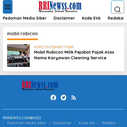
L
e
w
a
Pedoman Media Siber
Disclaimer
Kode Etik
Redaksi
t
i
k
mobil robicon
e
k
ROBICON PEJABAT PAJAK
o
Mobil Rubicon Milik Pejabat Pajak Atas
n
Nama Karyawan Cleaning Service
t
e
n
RRINEWSS.COM@2022
Pedoman Media Siber
Disclaimer
Kode Etik
Redaksi