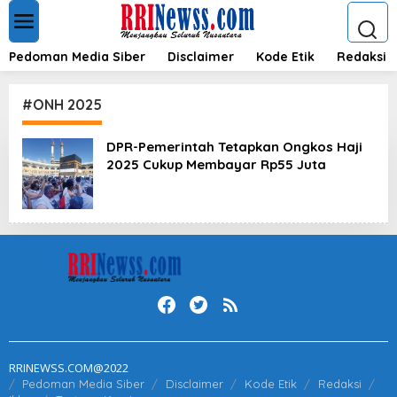
L
e
w
a
Pedoman Media Siber
Disclaimer
Kode Etik
Redaksi
t
i
k
#ONH 2025
e
k
DPR-Pemerintah Tetapkan Ongkos Haji
o
2025 Cukup Membayar Rp55 Juta
n
t
e
n
RRINEWSS.COM@2022
Pedoman Media Siber
Disclaimer
Kode Etik
Redaksi