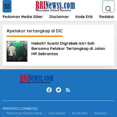
L
e
w
a
Pedoman Media Siber
Disclaimer
Kode Etik
Redaksi
t
i
k
#pelakor tertangkap di DIC
e
k
Heboh!! Suami Digrebek Istri Sah
o
Bersama Pelakor Tertangkap di Jalan
n
t
HR Sebrantas
e
n
RRINEWSS.COM@2022
Pedoman Media Siber
Disclaimer
Kode Etik
Redaksi