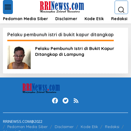
L
e
w
a
Pedoman Media Siber
Disclaimer
Kode Etik
Redaksi
t
i
k
Pelaku pembunuh istri di bukit kapur ditangkap
e
k
Pelaku Pembunuh Istri di Bukit Kapur
o
Ditangkap di Lampung
n
t
e
n
RRINEWSS.COM@2022
Pedoman Media Siber
Disclaimer
Kode Etik
Redaksi