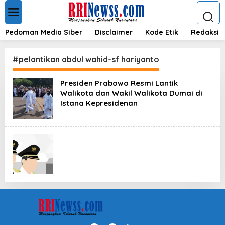
L
e
w
a
Pedoman Media Siber
Disclaimer
Kode Etik
Redaksi
t
i
k
#pelantikan abdul wahid-sf hariyanto
e
k
Presiden Prabowo Resmi Lantik
o
Walikota dan Wakil Walikota Dumai di
n
t
Istana Kepresidenan
e
n