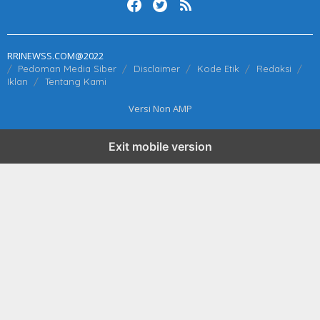
RRINEWSS.COM@2022
Pedoman Media Siber
Disclaimer
Kode Etik
Redaksi
Iklan
Tentang Kami
Versi Non AMP
Exit mobile version