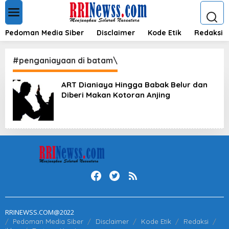
L
e
w
a
Pedoman Media Siber
Disclaimer
Kode Etik
Redaksi
t
i
k
#penganiayaan di batam\
e
k
ART Dianiaya Hingga Babak Belur dan
o
Diberi Makan Kotoran Anjing
n
t
e
n
RRINEWSS.COM@2022
Pedoman Media Siber
Disclaimer
Kode Etik
Redaksi