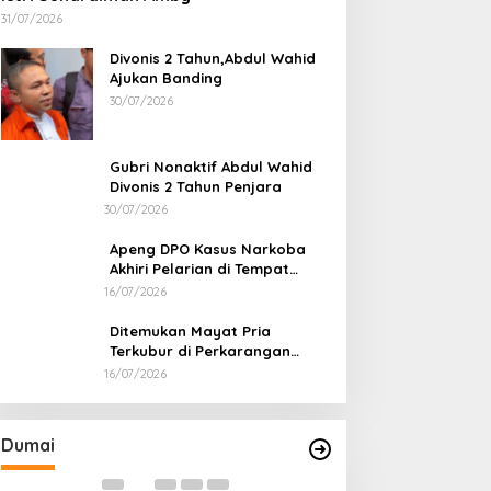
31/07/2026
Divonis 2 Tahun,Abdul Wahid
Ajukan Banding
30/07/2026
Gubri Nonaktif Abdul Wahid
Divonis 2 Tahun Penjara
30/07/2026
Apeng DPO Kasus Narkoba
Akhiri Pelarian di Tempat
Persembunyiannya di Kampar
16/07/2026
Ditemukan Mayat Pria
Terkubur di Perkarangan
Rumah
16/07/2026
Cinta Ditolak, Pemuda di Dumai
Bahas Sekolah N
Aniaya Bapak Calon Mertua
Empat Kepala Da
Gunakan Celurit
Kemendikdasme
Di Dumai
|
07/08/2026
Di Dumai
|
06/08/2026
Dumai