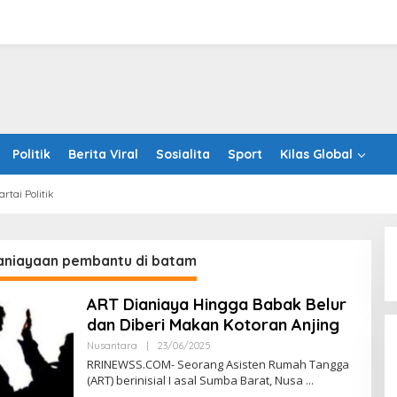
Politik
Berita Viral
Sosialita
Sport
Kilas Global
artai Politik
niayaan pembantu di batam
ART Dianiaya Hingga Babak Belur
First Phosphate Announces
dan Diberi Makan Kotoran Anjing
Uplisting of American Depositary
Receipt (ADR) to Nasdaq Global
Oleh
Nusantara
|
23/06/2025
RRINEWSS
Market Under Ticker Symbol PHOS
RRINEWSS.COM- Seorang Asisten Rumah Tangga
(ART) berinisial I asal Sumba Barat, Nusa