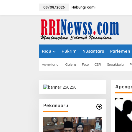
Lewati
ke
09/08/2026
Hubungi Kami
konten
Riau
Hukrim
Nusantara
Parlemen
Advertorial
Galery
Foto
CSR
Sepakbola
P
#penga
Pekanbaru