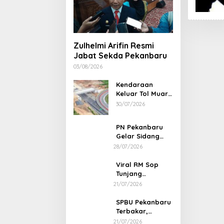
Zulhelmi Arifin Resmi
Jabat Sekda Pekanbaru
03/08/2026
Kendaraan
Keluar Tol Muara
Fajar Dialihkan
30/07/2026
ke Pekanbaru
PN Pekanbaru
Gelar Sidang
Putusan Perkara
28/07/2026
Abdul Wahid 30
Juli 2026
Viral RM Sop
Tunjang
Pekanbaru
21/07/2026
Bentak
Pelanggan,
SPBU Pekanbaru
Pemilik Minta
Terbakar,
Maaf
Diduga Sumber
21/07/2026