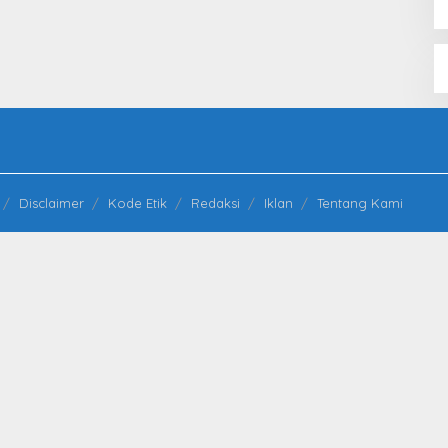
Disclaimer
Kode Etik
Redaksi
Iklan
Tentang Kami