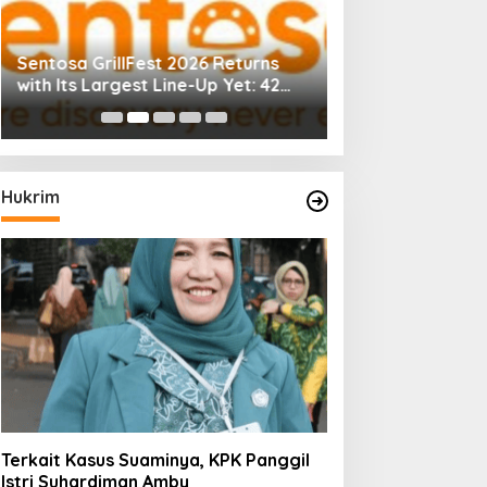
Sentosa GrillFest 2026 Returns
Aon Menunjuk St
with Its Largest Line-Up Yet: 42
CEO untuk Indon
Food Vendors, First-Ever
Omakase-Inspired Beachfront
Dining and Returning Crowd
Favourites
Hukrim
Terkait Kasus Suaminya, KPK Panggil
Istri Suhardiman Amby