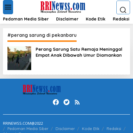
L
e
w
a
Pedoman Media Siber
Disclaimer
Kode Etik
Redaksi
t
i
k
#perang sarung di pekanbaru
e
k
Perang Sarung Satu Remaja Meninggal
o
Empat Anak Dibawah Umur Diamankan
n
t
e
n
RRINEWSS.COM@2022
Pedoman Media Siber
Disclaimer
Kode Etik
Redaksi