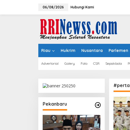
Lewati
ke
06/08/2026
Hubungi Kami
konten
Riau
Hukrim
Nusantara
Parlemen
Advertorial
Galery
Foto
CSR
Sepakbola
P
#perta
MORROW Targets 
Pekanbaru
Annual Revenue a
Flagship Launche