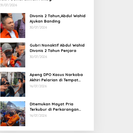
31/07/2026
Divonis 2 Tahun,Abdul Wahid
Ajukan Banding
30/07/2026
Gubri Nonaktif Abdul Wahid
Divonis 2 Tahun Penjara
30/07/2026
Apeng DPO Kasus Narkoba
Akhiri Pelarian di Tempat
Persembunyiannya di Kampar
16/07/2026
Ditemukan Mayat Pria
Terkubur di Perkarangan
Rumah
16/07/2026
APBD Dumai 2027, Belanja Rp1,7