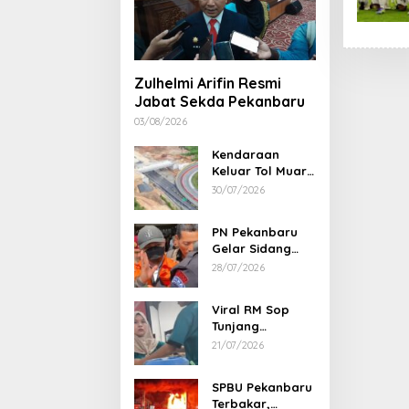
Bee Choo Origin Launches Dead
Sea Mud Mineral Scalp Detox
Zulhelmi Arifin Resmi
Mask in Singapore
Jabat Sekda Pekanbaru
03/08/2026
Kendaraan
Keluar Tol Muara
Fajar Dialihkan
30/07/2026
ke Pekanbaru
PN Pekanbaru
Gelar Sidang
Putusan Perkara
28/07/2026
Abdul Wahid 30
Juli 2026
Viral RM Sop
Tunjang
Pekanbaru
21/07/2026
Bentak
Pelanggan,
SPBU Pekanbaru
Pemilik Minta
Terbakar,
Maaf