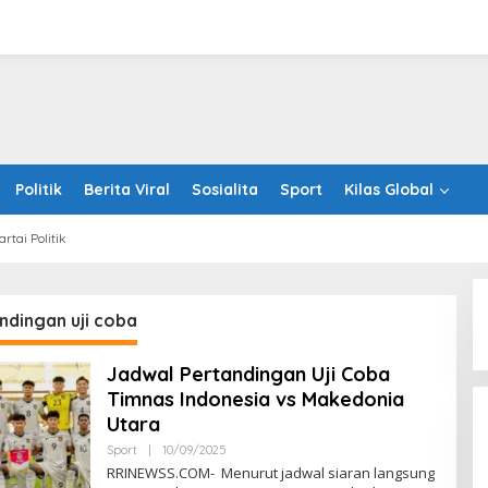
Politik
Berita Viral
Sosialita
Sport
Kilas Global
artai Politik
ndingan uji coba
Jadwal Pertandingan Uji Coba
US$230 Million
Timnas Indonesia vs Makedonia
s Singapore
s
Utara
Oleh
Sport
|
10/09/2025
RRINEWSS
RRINEWSS.COM- Menurut jadwal siaran langsung