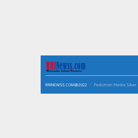
Keandalan Tanggap Darurat
Diselundupkan ke
Di Dumai
|
05/08/2026
Di Dumai
|
05/08/2026
RRINEWSS.COM@2022
Pedoman Media Siber