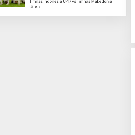
Timnas Indonesia U-17 vs Timnas Makedonia
Utara
BOI at 60: Building an Investment
Foundation, Powering a
Sustainable New Economy