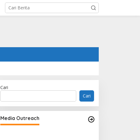
Cari
Cari
AuctuCel launches AuctuPrime to
reduce biological variability in cell
Media Outreach
therapy manufacturing