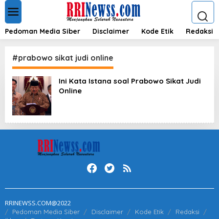
L
e
w
a
Pedoman Media Siber
Disclaimer
Kode Etik
Redaksi
t
i
k
#prabowo sikat judi online
e
k
Ini Kata Istana soal Prabowo Sikat Judi
o
Online
n
t
e
n
RRINEWSS.COM@2022
Pedoman Media Siber
Disclaimer
Kode Etik
Redaksi